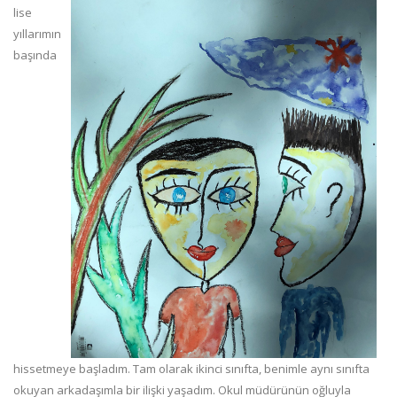
lise
yıllarımın
başında
hissetmeye başladım. Tam olarak ikinci sınıfta, benimle aynı sınıfta
okuyan arkadaşımla bir ilişki yaşadım. Okul müdürünün oğluyla