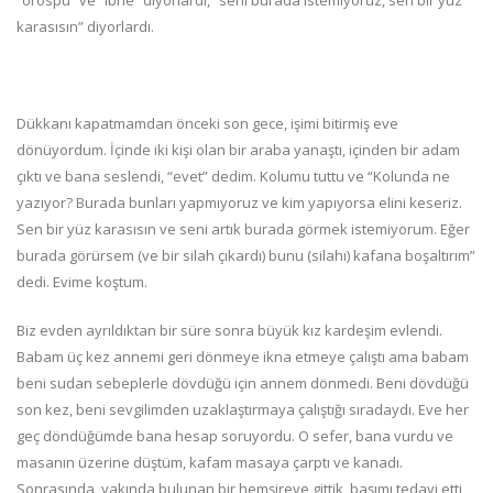
“orospu” ve “ibne” diyorlardı, “seni burada istemiyoruz, sen bir yüz
karasısın” diyorlardı.
Dükkanı kapatmamdan önceki son gece, işimi bitirmiş eve
dönüyordum. İçinde iki kişi olan bir araba yanaştı, içinden bir adam
çıktı ve bana seslendi, “evet” dedim. Kolumu tuttu ve “Kolunda ne
yazıyor? Burada bunları yapmıyoruz ve kim yapıyorsa elini keseriz.
Sen bir yüz karasısın ve seni artık burada görmek istemiyorum. Eğer
burada görürsem (ve bir silah çıkardı) bunu (silahı) kafana boşaltırım”
dedi. Evime koştum.
Biz evden ayrıldıktan bir süre sonra büyük kız kardeşim evlendi.
Babam üç kez annemi geri dönmeye ikna etmeye çalıştı ama babam
beni sudan sebeplerle dövdüğü için annem dönmedi. Beni dövdüğü
son kez, beni sevgilimden uzaklaştırmaya çalıştığı sıradaydı. Eve her
geç döndüğümde bana hesap soruyordu. O sefer, bana vurdu ve
masanın üzerine düştüm, kafam masaya çarptı ve kanadı.
Sonrasında, yakında bulunan bir hemşireye gittik, başımı tedavi etti