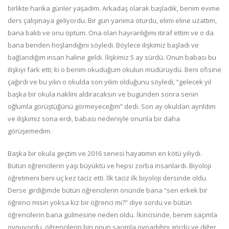
birlikte harika günler yaşadım. Arkadaş olarak başladık, benim evime
ders çalışmaya geliyordu. Bir gün yanıma oturdu, elimi eline uzattım,
bana baktı ve onu öptüm. Ona olan hayranlığımı itiraf ettim ve o da
bana benden hoşlandığını söyledi. Böylece ilişkimiz başladı ve
bağlandığım insan haline geldi. İlişkimiz 5 ay sürdü. Onun babası bu
ilişkiyi fark etti; ki o benim okuduğum okulun müdürüydü. Beni ofisine
çağırdı ve bu yılın o okulda son yılım olduğunu söyledi, “gelecek yıl
başka bir okula naklini aldıracaksın ve bugünden sonra senin
oğlumla görüştüğünü görmeyeceğim” dedi. Son ay okuldan ayrıldım
ve ilişkimiz sona erdi, babası nedeniyle onunla bir daha
görüşemedim.
Başka bir okula geçtim ve 2016 senesi hayatımın en kötü yılıydı.
Bütün öğrencilerin yaşı büyüktü ve hepsi zorba insanlardı. Biyoloji
öğretmeni beni üç kez taciz etti. İlk taciz ilk biyoloji dersinde oldu.
Derse girdiğimde bütün öğrencilerin önünde bana “sen erkek bir
öğrenci misin yoksa kız bir öğrenci mi?” diye sordu ve bütün
öğrencilerin bana gülmesine neden oldu. İkincisinde, benim saçımla
oynuyordu, öğrencilerin biri onun saçımla oynadığını gördü ve diğer