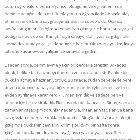
bütün öğrencilere benim eşcinsel olduğumu ve öğretmenin de
benimle yattığını iddia etti. Bu olay bütün öğrencilerin benimle alay
etmelerine ve bana saygı duymamalarına sebep oldu. Üçüncü
sınıfta, bir gün bütün öğrenciler sınıftan çıkmıştı ve bana “buraya gel”
dediğinde ben de sınıftan çıkmaya çalışıyordum, yanına gittiğimde
kıçıma dokunmaya çalıştı, döndüm ve kaçtım. Okuldan ayrıldım, liseyi
bitirene kadar evden çalıştım ve sınavlara girdim.
Liseden sonra, benim evime yakın bir berberle tanıştım. Arkadaş
olduk, birlikte bir iş kurmayı önerdim ve o da kabul etti. Eylülde bir
dükkân açmaya hazırlanıyorduk. Bu sırada, sudan sebeplerle beni
döven babamın bana yaşattığı sorunlar nedeniyle, annem ve ben
evden ayrılmaya karar verdik. Evden ayrıldık ve sadece ben ve
annem için bir ev kiraladık. Ekim ayında dükkanı açtık. Bir ay, sonra o
zamanlar yaşadığım sorunlar nedeniyle, insanların tacizleri ve bana
saygısızları nedeniyle dükkanı kapattım. Bir gün dükkânı açmak için
gittiğimde dükkanın camlarını kırılmış buldum, bir hafta sonra
gittiğimde dükkanın duvarına aşağılayıcı yazılar yazılmıştı. Bana