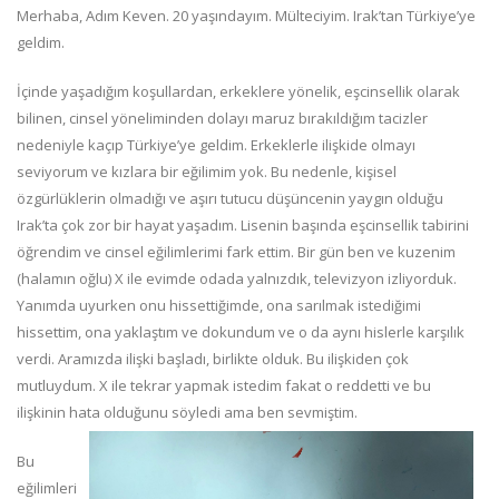
Merhaba, Adım Keven. 20 yaşındayım. Mülteciyim. Irak’tan Türkiye’ye
geldim.
İçinde yaşadığım koşullardan, erkeklere yönelik, eşcinsellik olarak
bilinen, cinsel yöneliminden dolayı maruz bırakıldığım tacizler
nedeniyle kaçıp Türkiye’ye geldim. Erkeklerle ilişkide olmayı
seviyorum ve kızlara bir eğilimim yok. Bu nedenle, kişisel
özgürlüklerin olmadığı ve aşırı tutucu düşüncenin yaygın olduğu
Irak’ta çok zor bir hayat yaşadım. Lisenin başında eşcinsellik tabirini
öğrendim ve cinsel eğilimlerimi fark ettim. Bir gün ben ve kuzenim
(halamın oğlu) X ile evimde odada yalnızdık, televizyon izliyorduk.
Yanımda uyurken onu hissettiğimde, ona sarılmak istediğimi
hissettim, ona yaklaştım ve dokundum ve o da aynı hislerle karşılık
verdi. Aramızda ilişki başladı, birlikte olduk. Bu ilişkiden çok
mutluydum. X ile tekrar yapmak istedim fakat o reddetti ve bu
ilişkinin hata olduğunu söyledi ama ben sevmiştim.
Bu
eğilimleri