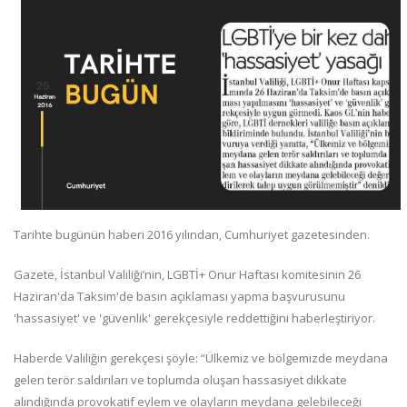
Tarihte bugünün haberi 2016 yılından, Cumhuriyet gazetesinden.
Gazete, İstanbul Valiliği’nin, LGBTİ+ Onur Haftası komitesinin 26
Haziran'da Taksim'de basın açıklaması yapma başvurusunu
'hassasiyet' ve 'güvenlik' gerekçesiyle reddettiğini haberleştiriyor.
Haberde Valiliğin gerekçesi şöyle: “Ülkemiz ve bölgemizde meydana
gelen terör saldırıları ve toplumda oluşan hassasiyet dikkate
alındığında provokatif eylem ve olayların meydana gelebileceği