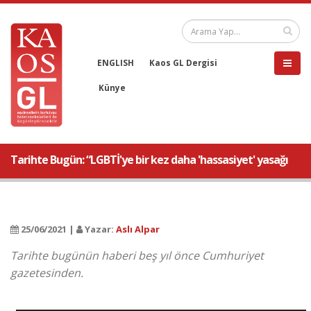
ENGLISH
Kaos GL Dergisi
Künye
Tarihte Bugün: “LGBTİ'ye bir kez daha 'hassasiyet' yasağı
25/06/2021 |
Yazar:
Aslı Alpar
Tarihte bugünün haberi beş yıl önce Cumhuriyet
gazetesinden.