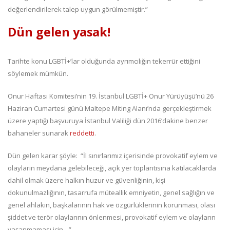
değerlendirilerek talep uygun görülmemiştir.”
Dün gelen yasak!
Tarihte konu LGBTİ+’lar olduğunda ayrımcılığın tekerrür ettiğini
söylemek mümkün.
Onur Haftası Komitesi’nin 19. İstanbul LGBTİ+ Onur Yürüyüşü’nü 26
Haziran Cumartesi günü Maltepe Miting Alanı’nda gerçekleştirmek
üzere yaptığı başvuruya İstanbul Valiliği dün 2016’dakine benzer
bahaneler sunarak
reddetti
.
Dün gelen karar şöyle: “İl sınırlarımız içerisinde provokatif eylem ve
olayların meydana gelebileceği, açık yer toplantısına katılacaklarda
dahil olmak üzere halkın huzur ve güvenliğinin, kişi
dokunulmazlığının, tasarrufa müteallik emniyetin, genel sağlığın ve
genel ahlakın, başkalarının hak ve özgürlüklerinin korunması, olası
şiddet ve terör olaylarının önlenmesi, provokatif eylem ve olayların
yaşanmaması için…”