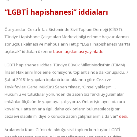
“LGBTİ hapishanesi” iddiaları
Öte yandan Ceza İnfaz Sisteminde Sivil Toplum Derneği (CİSST),
Türkiye Hapishane Çalışmaları Merkezi; bilgi edinme başvurularının
sonuçsuz kalması ve mahpusların ilettiği “LGBTİ hapishanesi Mart’ta
açılacak” iddiaları üzerine
basın açıklaması yayınladı
.
LGBTİ hapishanesi iddiası Türkiye Büyük Millet Meclisi’nin (TBMM)
İnsan Haklarını İnceleme Komisyonu toplantısında da konuşuldu. 7
Şubat 2018’de yapılan toplantı tutanaklarına göre Ceza ve
Tevkifevleri Genel Müdürü Şaban Yılmaz, “Cinsel yaklaşımı…
Hükümlü ve tutuklular yönünden de zaten biz farklı uygulamalar
imkânlar ölçüsünde yapmaya çalışıyoruz. Onları işte aynı odalara
koyalım. Hatta onlarla ilgili, daha çok onların bulunabileceği bir
cezaevi olabilir mi diye o konuda zaten çalışmalarımız da var”
dedi.
Aralarında Kaos GL’nin de olduğu sivil toplum kuruluşları LGBTİ