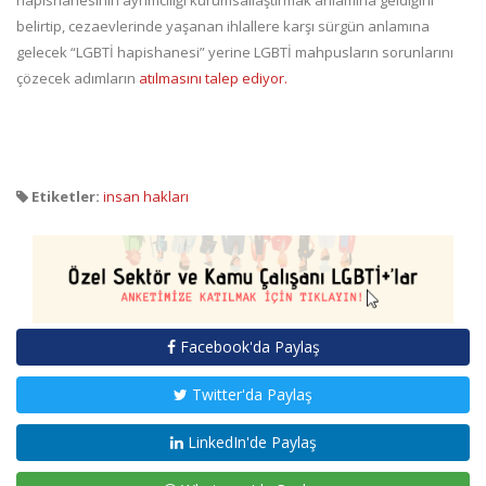
hapishanesinin ayrımcılığı kurumsallaştırmak anlamına geldiğini
belirtip, cezaevlerinde yaşanan ihlallere karşı sürgün anlamına
gelecek “LGBTİ hapishanesi” yerine LGBTİ mahpusların sorunlarını
çözecek adımların
atılmasını talep ediyor.
Etiketler:
insan hakları
Facebook'da Paylaş
Twitter'da Paylaş
LinkedIn'de Paylaş