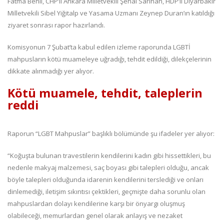
Fatma Benli, CHP’li Ankara Milletvekili Şenal Sarıhan, HDP’li Diyarbakır
Milletvekili Sibel Yiğitalp ve Yasama Uzmanı Zeynep Duran’ın katıldığı
ziyaret sonrası rapor hazırlandı.
Komisyonun 7 Şubat’ta kabul edilen izleme raporunda LGBTİ
mahpusların kötü muameleye uğradığı, tehdit edildiği, dilekçelerinin
dikkate alınmadığı yer alıyor.
Kötü muamele, tehdit, taleplerin
reddi
Raporun “LGBT Mahpuslar” başlıklı bölümünde şu ifadeler yer alıyor:
“Koğuşta bulunan travestilerin kendilerini kadın gibi hissettikleri, bu
nedenle makyaj malzemesi, saç boyası gibi talepleri olduğu, ancak
böyle talepleri olduğunda idarenin kendilerini terslediği ve onları
dinlemediği, iletişim sıkıntısı çektikleri, geçmişte daha sorunlu olan
mahpuslardan dolayı kendilerine karşı bir önyargı oluşmuş
olabileceği, memurlardan genel olarak anlayış ve nezaket