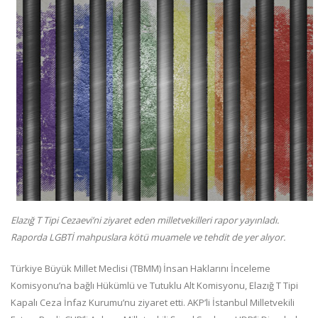
Elazığ T Tipi Cezaevi’ni ziyaret eden milletvekilleri rapor yayınladı.
Raporda LGBTİ mahpuslara kötü muamele ve tehdit de yer alıyor.
Türkiye Büyük Millet Meclisi (TBMM) İnsan Haklarını İnceleme
Komisyonu’na bağlı Hükümlü ve Tutuklu Alt Komisyonu, Elazığ T Tipi
Kapalı Ceza İnfaz Kurumu’nu ziyaret etti. AKP’li İstanbul Milletvekili