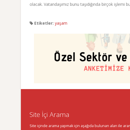
olacak. Vatandaşımız bunu taşıdığında birçok işlemi b
Etiketler:
yaşam
Site İçi Arama
Site içinde arama yapmak için aşağıda bulunan alan ile aramak 