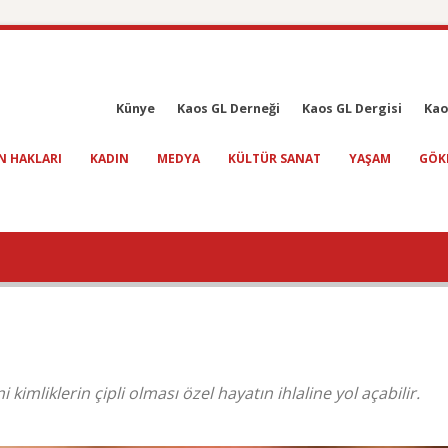
Künye
Kaos GL Derneği
Kaos GL Dergisi
Kao
N HAKLARI
KADIN
MEDYA
KÜLTÜR SANAT
YAŞAM
GÖK
imliklerin çipli olması özel hayatın ihlaline yol açabilir.