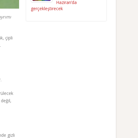
Haziran’da
gerçekleştirecek
ayrımı
, çipli
.
.
rülecek
değil,
de gizli