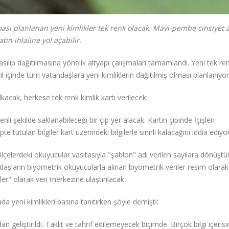
ası planlanan yeni kimlikler tek renk olacak. Mavi-pembe cinsiyet 
tın ihlaline yol açabilir.
basılıp dağıtılmasına yönelik altyapı çalışmaları tamamlandı. Yeni tek renk
ıl içinde tüm vatandaşlara yeni kimliklerin dağıtılmış olması planlanıyor
acak, herkese tek renk kimlik kartı verilecek.
venli şekilde saklanabileceği bir çip yer alacak. Kartın çipinde İçişleri
e tutulan bilgiler kart üzerindeki bilgilerle sınırlı kalacağını iddia ediyor
ilçelerdeki okuyucular vasıtasıyla "şablon" adı verilen sayılara dönüştü
daşların biyometrik okuyucularla alınan biyometrik veriler resim olarak 
er" olarak veri merkezine ulaştırılacak.
ada yeni kimlikleri basına tanıtırken şöyle demişti:
 geliştirildi. Taklit ve tahrif edilemeyecek biçimde. Birçok bilgi içerisin