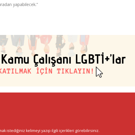
uradan yapabilecek.”
istediğiniz kelimeyi yazıp ilgili içerikleri görebilirsiniz.