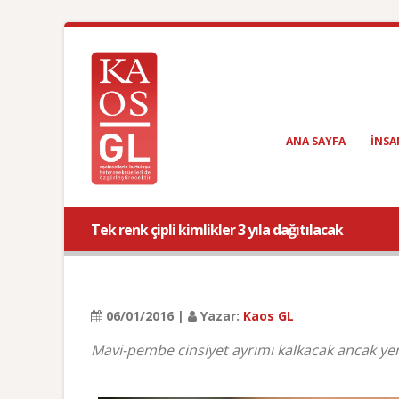
ANA SAYFA
INSA
Tek renk çipli kimlikler 3 yıla dağıtılacak
06/01/2016 |
Yazar:
Kaos GL
Mavi-pembe cinsiyet ayrımı kalkacak ancak yeni k