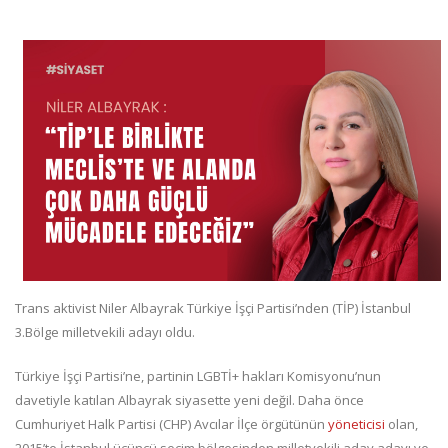
Trans aktivist Niler Albayrak Türkiye İşçi Partisi’nden (TİP) İstanbul
3.Bölge milletvekili adayı oldu.
Türkiye İşçi Partisi’ne, partinin LGBTİ+ hakları Komisyonu’nun
davetiyle katılan Albayrak siyasette yeni değil. Daha önce
Cumhuriyet Halk Partisi (CHP) Avcılar İlçe örgütünün
yöneticisi
olan,