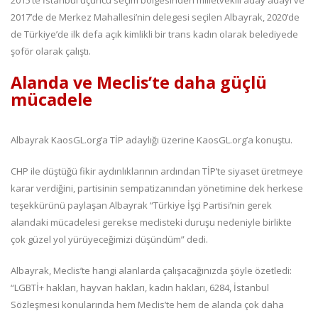
2015’te İstanbul üçüncü seçim bölgesinden milletvekili aday adayı ve
2017’de de Merkez Mahallesi’nin delegesi seçilen Albayrak, 2020’de
de Türkiye’de ilk defa açık kimlikli bir trans kadın olarak belediyede
şoför olarak çalıştı.
Alanda ve Meclis’te daha güçlü
mücadele
Albayrak KaosGL.org’a TİP adaylığı üzerine KaosGL.org’a konuştu.
CHP ile düştüğü fikir aydınlıklarının ardından TİP’te siyaset üretmeye
karar verdiğini, partisinin sempatizanından yönetimine dek herkese
teşekkürünü paylaşan Albayrak “Türkiye İşçi Partisi’nin gerek
alandaki mücadelesi gerekse meclisteki duruşu nedeniyle birlikte
çok güzel yol yürüyeceğimizi düşündüm” dedi.
Albayrak, Meclis’te hangi alanlarda çalışacağınızda şöyle özetledi:
“LGBTİ+ hakları, hayvan hakları, kadın hakları, 6284, İstanbul
Sözleşmesi konularında hem Meclis’te hem de alanda çok daha