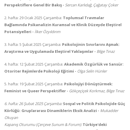
Perspektiflere Genel Bir Bakış -
Sercan Karlıdağ, Çağatay Çoker
2. hafta: 29 Ocak 2025 Çarşamba:
Toplumsal Travmalar
Bağlamında Psikanalizin Kuramsal ve Klinik Düzeyde Eleştirel
Potansiyelleri -
İlker Özyıldırım
3. hafta: 5 Şubat 2025 Çarşamba:
Psikolojinin Sınırlarını Aşmak:
Araştırma ve Uygulamada Eleştirel Yaklaşımlar -
Bilge Tınaz
4. hafta: 12 Şubat 2025 Çarşamba:
Akademik Özgürlük ve Sansür:
Otoriter Rejimlerde Psikoloji Eğitimi -
Olga Selin Hünler
5. hafta: 19 Şubat 2025 Çarşamba:
Psikolojiyi Dönüştürmek:
Feminist ve Queer Perspektifler -
Gökçeçiçek Korkmaz, Bilge Tınaz
6. hafta: 26 Şubat 2025 Çarşamba:
Sosyal ve Politik Psikolojide Güç
Körlüğü: Gruplararası Dinamiklerin Eksik Analizi -
Mukadder
Okuyan
Kapanış Oturumu (Çerçeve Sunum & Forum):
Türkiye'deki