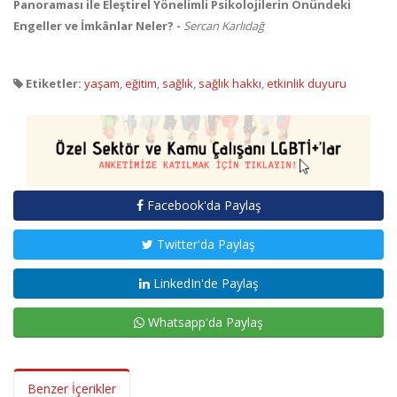
Panoraması ile Eleştirel Yönelimli Psikolojilerin Önündeki
Engeller ve İmkânlar Neler? -
Sercan Karlıdağ
Etiketler:
yaşam
,
eğitim
,
sağlık
,
sağlık hakkı
,
etkinlik duyuru
Facebook'da Paylaş
Twitter'da Paylaş
LinkedIn'de Paylaş
Whatsapp'da Paylaş
Benzer İçerikler