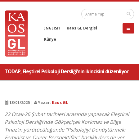
ENGLISH
Kaos GL Dergisi
Künye
TODAP, Eleştirel Psikoloji Dersliği’nin ikincisini düzenliyor
13/01/2025 |
Yazar:
Kaos GL
22 Ocak-26 Şubat tarihleri arasında yapılacak Eleştirel
Psikoloji Dersliği’nde Gökçeçiçek Korkmaz ve Bilge
Tınaz’ın yürütücülüğünde “Psikolojiyi Dönüştürmek:
Feminist ve Queer Perspektifler” başlıklı ders de yer