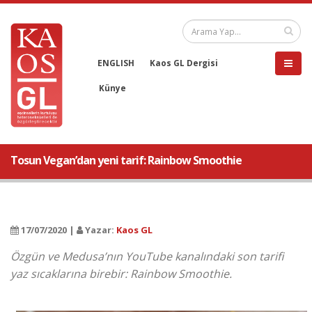
ENGLISH
Kaos GL Dergisi
Künye
Tosun Vegan’dan yeni tarif: Rainbow Smoothie
17/07/2020 |
Yazar:
Kaos GL
Özgün ve Medusa’nın YouTube kanalındaki son tarifi
yaz sıcaklarına birebir: Rainbow Smoothie.