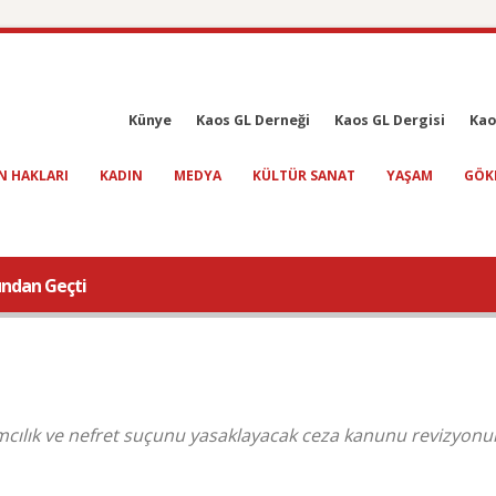
Künye
Kaos GL Derneği
Kaos GL Dergisi
Kao
N HAKLARI
KADIN
MEDYA
KÜLTÜR SANAT
YAŞAM
GÖK
undan Geçti
ımcılık ve nefret suçunu yasaklayacak ceza kanunu revizyon