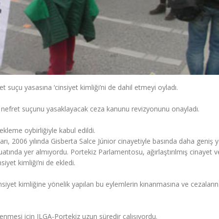
suçu yasasına ‘cinsiyet kimliği’ni de dahil etmeyi oyladı.
ve nefret suçunu yasaklayacak ceza kanunu revizyonunu onayladı.
ekleme oybirliğiyle kabul edildi.
ları, 2006 yılında Gisberta Salce Júnior cinayetiyle basında daha geniş y
zuatında yer almıyordu. Portekiz Parlamentosu, ağırlaştırılmış cinayet v
siyet kimliği’ni de ekledi.
siyet kimliğine yönelik yapılan bu eylemlerin kınanmasına ve cezaların
lenmesi için ILGA-Portekiz uzun süredir çalışıyordu.