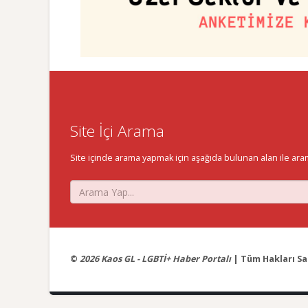
Site İçi Arama
Site içinde arama yapmak için aşağıda bulunan alan ile aramak 
©
2026 Kaos GL - LGBTİ+ Haber Portalı
| Tüm Hakları Sak