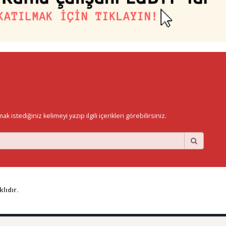
istediğiniz kelimeyi yazıp ilgili içerikleri görebilirsiniz.
lıdır.