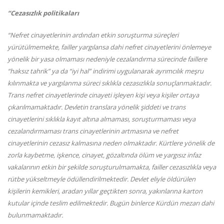
“Cezasızlık politikaları
“Nefret cinayetlerinin ardından etkin soruşturma süreçleri
yürütülmemekte, failler yargılansa dahi nefret cinayetlerini önlemeye
yönelik bir yasa olmaması nedeniyle cezalandırma sürecinde faillere
“haksız tahrik” ya da “iyi hal” indirimi uygulanarak ayrımcılık meşru
kılınmakta ve yargılanma süreci sıklıkla cezasızlıkla sonuçlanmaktadır.
Trans nefret cinayetlerinde cinayeti işleyen kişi veya kişiler ortaya
çıkarılmamaktadır. Devletin translara yönelik şiddeti ve trans
cinayetlerini sıklıkla kayıt altına almaması, soruşturmaması veya
cezalandırmaması trans cinayetlerinin artmasına ve nefret
cinayetlerinin cezasız kalmasına neden olmaktadır. Kürtlere yönelik de
zorla kaybetme, işkence, cinayet, gözaltında ölüm ve yargısız infaz
vakalarının etkin bir şekilde soruşturulmamakta, failler cezasızlıkla veya
rütbe yükseltmeyle ödüllendirilmektedir. Devlet eliyle öldürülen
kişilerin kemikleri, aradan yıllar geçtikten sonra, yakınlarına karton
kutular içinde teslim edilmektedir. Bugün binlerce Kürdün mezarı dahi
bulunmamaktadır.