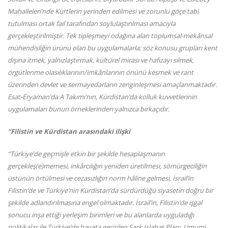
Mahalleleri’nde Kürtlerin yerinden edilmesi ve zorunlu göçe tabi
tutulması ortak fail tarafından soylulaştırılması amacıyla
gerçekleştirilmiştir. Tek tipleşmeyi odağına alan toplumsal-mekânsal
mühendisliğin ürünü olan bu uygulamalarla; söz konusu grupları kent
dışına itmek, yalnızlaştırmak, kültürel mirası ve hafızayı silmek,
örgütlenme olasılıklarının/imkânlarının önünü kesmek ve rant
üzerinden devlet ve sermayedarların zenginleşmesi amaçlanmaktadır.
Esat-Eryaman’da A Takımı’nın, Kürdistan’da kolluk kuvvetlerinin
uygulamaları bunun örneklerinden yalnızca birkaçıdır.
“Filistin ve Kürdistan arasındaki ilişki
“Türkiye’de geçmişle etkin bir şekilde hesaplaşmanın
gerçekleş(e)memesi, inkârcılığın yeniden üretilmesi, sömürgeciliğin
üstünün örtülmesi ve cezasızlığın norm hâline gelmesi, İsrail’in
Filistin’de ve Türkiye’nin Kürdistan’da sürdürdüğü siyasetin doğru bir
şekilde adlandırılmasına engel olmaktadır. İsrail’in, Filistin’de işgal
sonucu inşa ettiği yerleşim birimleri ve bu alanlarda uyguladığı
politikalar ile Türkiye’de hayata geçirilen Şark Islahat Planı, Umumi