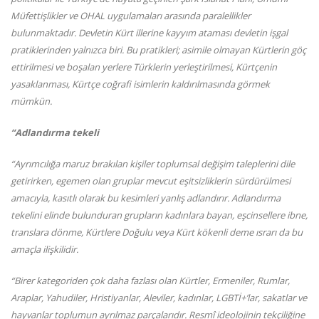
Müfettişlikler ve OHAL uygulamaları arasında paralellikler
bulunmaktadır. Devletin Kürt illerine kayyım ataması devletin işgal
pratiklerinden yalnızca biri. Bu pratikleri; asimile olmayan Kürtlerin göç
ettirilmesi ve boşalan yerlere Türklerin yerleştirilmesi, Kürtçenin
yasaklanması, Kürtçe coğrafi isimlerin kaldırılmasında görmek
mümkün.
“Adlandırma tekeli
“Ayrımcılığa maruz bırakılan kişiler toplumsal değişim taleplerini dile
getirirken, egemen olan gruplar mevcut eşitsizliklerin sürdürülmesi
amacıyla, kasıtlı olarak bu kesimleri yanlış adlandırır. Adlandırma
tekelini elinde bulunduran grupların kadınlara bayan, eşcinsellere ibne,
translara dönme, Kürtlere Doğulu veya Kürt kökenli deme ısrarı da bu
amaçla ilişkilidir.
“Birer kategoriden çok daha fazlası olan Kürtler, Ermeniler, Rumlar,
Araplar, Yahudiler, Hristiyanlar, Aleviler, kadınlar, LGBTİ+’lar, sakatlar ve
hayvanlar toplumun ayrılmaz parçalarıdır. Resmî ideolojinin tekçiliğine