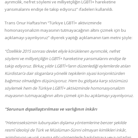
ayrımcılık, nefret söylemi ve milliyetçiliğin LGBTİ+ hareketine
yansımalarını endişe ile takip ediyoruz” ifadeleri kullanıldı.
Trans Onur Haftası’nın “Türkiye LGBTİ+ aktivizminde
homonasyonalizm mayasının tutmayacağının altını çizmek için bu
açıklamayı yayınlıyoruz” diyerek yaptığı açıklamanın tam metni şöyle:
“Özellikle 2015 sonrası devlet eliyle körüklenen ayrımcılık, nefret
söylemi ve milliyetçiliğin LGBTİ+ hareketine yansımalarını endişe ile
takip ediyoruz. Birkaç yıldır LGBTİ+’ların düzenlediği eylemlerde atılan
Kürdistan’a dair sloganlara yönelik tepkilerin siyasi konjonktürden
bağımsız olmadığını düşünüyoruz. Hem bu gidişata karşı sözümüzü
söylemek hem de Türkiye LGBTİ+ aktivizminde homonasyonalizm
mayasının tutmayacağının altını çizmek için bu açıklamayı yayınlıyoruz.
“Sorunun dışsallaştırılması ve varlığının inkârı
“Heteroseksizmin lubunyaları dışlama yöntemlerine benzer şekilde
resmî ideoloji de Türk ve Müslüman-Sünni olmayan kimlikleri inkâr,
asimilasyon ve yok sayma gibi yöntemlerle baskılamaya veya ortadan