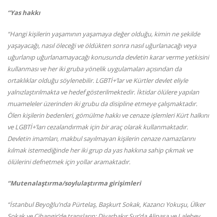
“Yas hakkı
“Hangi kişilerin yaşamının yaşamaya değer olduğu, kimin ne şekilde
yaşayacağı, nasıl öleceği ve öldükten sonra nasıl uğurlanacağı veya
uğurlanıp uğurlanamayacağı konusunda devletin karar verme yetkisini
kullanması ve her iki gruba yönelik uygulamaları açısından da
ortaklıklar olduğu söylenebilir. LGBTİ+’lar ve Kürtler devlet eliyle
yalnızlaştırılmakta ve hedef gösterilmektedir. İktidar ölülere yapılan
muameleler üzerinden iki grubu da disipline etmeye çalışmaktadır.
Ölen kişilerin bedenleri, gömülme hakkı ve cenaze işlemleri Kürt halkını
ve LGBTİ+’ları cezalandırmak için bir araç olarak kullanmaktadır.
Devletin imamları, makbul sayılmayan kişilerin cenaze namazlarını
kılmak istemediğinde her iki grup da yas hakkına sahip çıkmak ve
ölülerini defnetmek için yollar aramaktadır.
“Mutenalaştırma/soylulaştırma girişimleri
“İstanbul Beyoğlu’nda Pürtelaş, Başkurt Sokak, Kazancı Yokuşu, Ülker
Sokak ve Cihangir’de transların; Diyarbakır Sur’da Alipaşa ve Lalebey