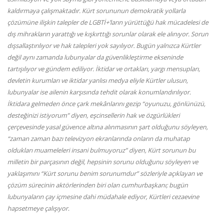
kaldırmaya çalışmaktadır. Kürt sorununun demokratik yollarla
çözümüne ilişkin talepler de LGBTİ+’ların yürüttüğü hak mücadelesi de
dış mihrakların yarattığı ve kışkırttığı sorunlar olarak ele alınıyor. Sorun
dışsallaştırılıyor ve hak talepleri yok sayılıyor. Bugün yalnızca Kürtler
değil aynı zamanda lubunyalar da güvenlikleştirme ekseninde
tartışılıyor ve gündem ediliyor. İktidar ve ortakları, yargı mensupları,
devletin kurumları ve iktidar yanlısı medya eliyle Kürtler ulusun,
lubunyalar ise ailenin karşısında tehdit olarak konumlandırılıyor.
İktidara gelmeden önce çark mekânlarını gezip “oyunuzu, gönlünüzü,
desteğinizi istiyorum” diyen, eşcinsellerin hak ve özgürlükleri
çerçevesinde yasal güvence altına alınmasının şart olduğunu söyleyen,
“zaman zaman bazı televizyon ekranlarında onların da muhatap
oldukları muameleleri insani bulmuyoruz” diyen, Kürt sorunun bu
milletin bir parçasının değil, hepsinin sorunu olduğunu söyleyen ve
yaklaşımını “Kürt sorunu benim sorunumdur” sözleriyle açıklayan ve
çözüm sürecinin aktörlerinden biri olan cumhurbaşkanı; bugün
lubunyaların çay içmesine dahi müdahale ediyor, Kürtleri cezaevine
hapsetmeye çalışıyor.