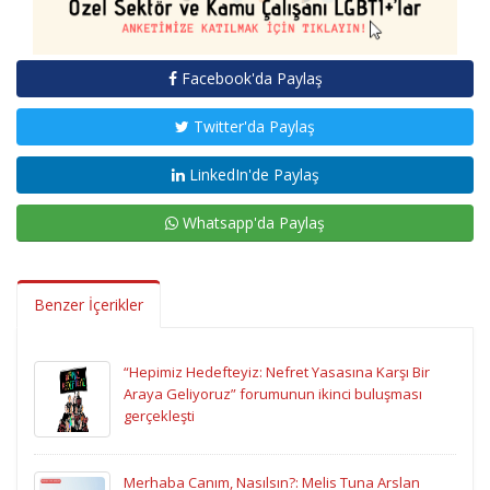
Facebook'da Paylaş
Twitter'da Paylaş
LinkedIn'de Paylaş
Whatsapp'da Paylaş
Benzer İçerikler
“Hepimiz Hedefteyiz: Nefret Yasasına Karşı Bir
Araya Geliyoruz” forumunun ikinci buluşması
gerçekleşti
Merhaba Canım, Nasılsın?: Melis Tuna Arslan