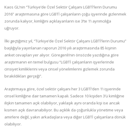
Kaos GL’nin “Türkiye’de Özel Sektör Çalışanı LGBTİ’lerin Durumu
2016” araştırmasına göre LGBTİ çalışanların çoğu işyerinde gizlenmek
zorunda kalıyor, kimliğini açıklayanların ise 3’te 1’i ayrımcılığa
uğruyor.
İlki geçtiğimiz yıl, “Türkiye’de Özel Sektör Çalışanı LGBTİ’lerin Durumu”
başlığıyla yayınlanan raporun 2016 yılı araştırmasında 85 kişinin
anket cevapları yer alıyor. Göregenli’nin önsözde yazdığına göre
araştırmanın en temel bulgusu “LGBTİ çalışanların işyerlerinde
cinsiyet kimliklerini veya cinsel yönelimlerini gizlemek zorunda
bırakıldıkları gerçeği”.
Araştırmaya göre, özel sektör çalışanı her 3 LGBTİ’den 1’i işyerinde
cinsel kimliğine dair tamamen kapalı. Sadece 10 kişiden 3’ü kimliğine
ilişkin tamamen açık olabiliyor, yaklaşık aynı oranda kişi ise ancak
kısmen açık davranabiliyor. Bu açıklık da çoğunlukla yönetime veya
amirlere değil, yakın arkadaşlara veya diğer LGBTİ çalışanlara dönük
olabiliyor.