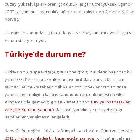
düzeyi yüksek. İşsizlik oranı çok düşük, asgari ücret yüksek. Eğer bir
LGBT çalışansanız ayrımcılığa uğramadan çalışabileceğiniz en iyi ülke
Norveç.”
Listenin en sonunda ise Makedonya, Azerbaycan, Türkiye, Rusya ve
Ermenistan yer alıyor.
Türkiye’de durum ne?
Türkiye’nin Avrupa Birliği (AB) sürecine girdiği 2000’lerin başından bu
yana LGBTİ’lerin maruz kaldıkları ayrımcılıklara karşı tek bir adım
atılmadı. AB müktesebatının ilk ve en somut beklentisi olan cinsel
yönelim ayrımcılığına karşı iş kanununun düzenlenmesi on yıldır
gündeme bile gelmediği gibi Hükümet en son
Türkiye İnsan Hakları
ve Eşitlik Kurumu Kanunu
’nda cinsel yönelim ve cinsiyet kimliği
ifadelerinin yer almasını engelledi.
Kaos GL Derneği’nin 10 Aralık Dünya İnsan Hakları Günü vesilesiyle
2012 yılında yayınladığı bir basın açıklamasında
Türkiye’nin çalışma