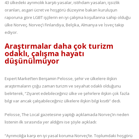
43 ülkedeki ayrımcılık karşıtı yasalar, istihdam yasaları, işsizlik
oranları, asgari ücret ve hoşgörü düzeyine bakan kuruluşun
raporuna göre LGBT işçilerin en iyi çalışma koşullarına sahip olduğu
ülke Norveç. Norveç’i Finlandiya, Belçika, Almanya ve İsveç takip
ediyor.
Araştırmalar daha çok turizm
odaklı, çalışma hayatı
düşünülmüyor
Expert Market’ten Benjamin Pelosse, şehir ve ülkelere ilişkin
araştırmaların çoğu zaman turizm ve seyahat odaklı olduğunu
belirterek, “Ziyaret edebileceğiniz ülke ve şehirlere ilişkin çok fazla
bilgi var ancak çalışabileceğiniz ülkelere ilişkin bilgi kısıtlı” dedi.
Pelosse, The Local gazetesine yaptığı açıklamada Norveç’in neden
listenin ilk sırasında yer aldığını ise şöyle açıkladı:
“Ayrımcılığa karşı en iyi yasal koruma Norveç’te. Toplumdaki hoşgörü