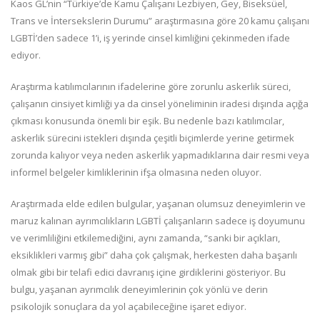
Kaos GL’nin “Türkiye’de Kamu Çalışanı Lezbiyen, Gey, Biseksüel,
Trans ve İntersekslerin Durumu” araştırmasına göre 20 kamu çalışanı
LGBTİ’den sadece 1’i, iş yerinde cinsel kimliğini çekinmeden ifade
ediyor.
Araştırma katılımcılarının ifadelerine göre zorunlu askerlik süreci,
çalışanın cinsiyet kimliği ya da cinsel yöneliminin iradesi dışında açığa
çıkması konusunda önemli bir eşik. Bu nedenle bazı katılımcılar,
askerlik sürecini istekleri dışında çeşitli biçimlerde yerine getirmek
zorunda kalıyor veya neden askerlik yapmadıklarına dair resmi veya
informel belgeler kimliklerinin ifşa olmasına neden oluyor.
Araştırmada elde edilen bulgular, yaşanan olumsuz deneyimlerin ve
maruz kalınan ayrımcılıkların LGBTİ çalışanların sadece iş doyumunu
ve verimliliğini etkilemediğini, aynı zamanda, “sanki bir açıkları,
eksiklikleri varmış gibi” daha çok çalışmak, herkesten daha başarılı
olmak gibi bir telafi edici davranış içine girdiklerini gösteriyor. Bu
bulgu, yaşanan ayrımcılık deneyimlerinin çok yönlü ve derin
psikolojik sonuçlara da yol açabileceğine işaret ediyor.