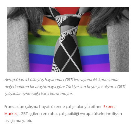
Avrupa’dan 43 ülkeyi iş hayatında LGBTİ’lere ayrımcılık konusunda
değerlendiren bir araştırmaya göre Türkiye son beşte yer alıyor. LGBTİ
çalışanlar ayrımcılığa karşı korunmuyor.
Fransa’dan çalışma hayatı üzerine çalışmalarıyla bilinen
Expert
Market
, LGBT işçilerin en rahat çalışabildiği Avrupa ülkelerine ilişkin
araştırma yaptı.