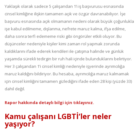
Yaklaşık olarak sadece 5 çalışandan 1’i iş başvurusu esnasında
cinsel kimliğine ilişkin tamamen açık ve özgür davranabiliyor. İşe
başvuru esnasında açık olmamanın nedeni olarak büyük çoğunlukla
işe kabul edilmeme, dışlanma, nefrete maruz kalma, ifşa edilme,
daha sonra terfi edememe riski gibi öngörüler etkili oluyor. Bu
düşünceler nedeniyle kişiler kimi zaman rol yapmak zorunda
kaldıklarını ifade ederek kendileri ile çatışma halinde ve günlük
yaşamda sürekli tedirgin bir ruh hali içinde bulunduklarını belirtiyor.
Her 3 çalışandan 1’i cinsel kimliği nedeniyle işyerinde ayrımcılığa
maruz kaldığını bildiriyor. Bu hesaba, ayrımcılığa maruz kalmamak
için cinsel kimliğini tamamen gizlediğini ifade eden 28 kişi (yüzde 33)
dahil değil.
Rapor hakkında detaylı bilgi için tıklayınız.
Kamu çalışanı LGBTİ’ler neler
yaşıyor?