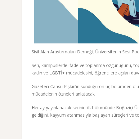
Sivil Alan Araştırmaları Derneği, Üniversitenin Sesi Pod
Seri, kampüslerde ifade ve toplanma özgürlüğünü, top
kadın ve LGBTİ+ mücadelesini, öğrencilere açılan dava
Gazeteci Cansu Pişkin’in sunduğu on üç bölümden oluşan
mücadelenin özneleri anlatacak.
Her ay yayınlanacak serinin ilk bölümünde Boğaziçi Ün
geldiğini, kayyum atanmasıyla başlayan süreçleri ve t