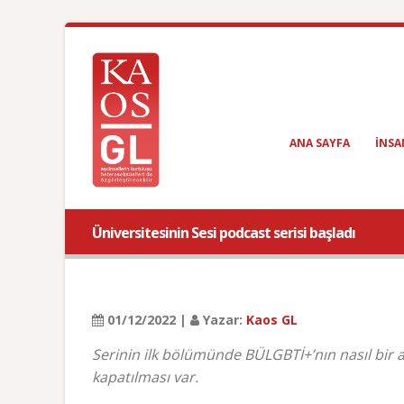
ANA SAYFA
INSA
Üniversitesinin Sesi podcast serisi başladı
01/12/2022 |
Yazar:
Kaos GL
Serinin ilk bölümünde BÜLGBTİ+’nın nasıl bir 
kapatılması var.