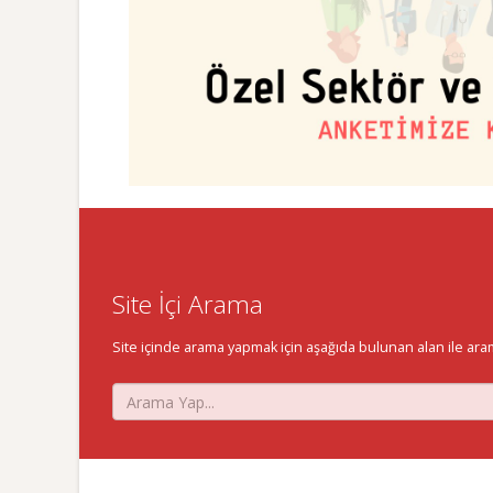
Site İçi Arama
Site içinde arama yapmak için aşağıda bulunan alan ile aramak 