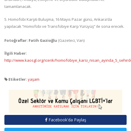
tamamlanacak.
5. Homofobi Karşıtı Buluşma, 16 Mayıs Pazar günü, Ankara’da
yapılacak “Homofobi ve Transfobiye Karşı Yürüyüş” ile sona erecek.
Fotoğraflar: Fatih Gazioğlu
(Gazeteci, Van)
İlgili Haber:
http://www.kaosgl.org/icerik/homofobiye_karsi_nisan_ayinda_5_sehir
Etiketler:
yaşam
Facebook'da Paylaş