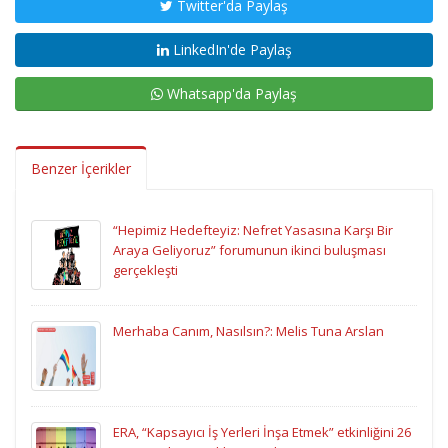
Twitter'da Paylaş
LinkedIn'de Paylaş
Whatsapp'da Paylaş
Benzer İçerikler
“Hepimiz Hedefteyiz: Nefret Yasasına Karşı Bir
Araya Geliyoruz” forumunun ikinci buluşması
gerçekleşti
Merhaba Canım, Nasılsın?: Melis Tuna Arslan
ERA, “Kapsayıcı İş Yerleri İnşa Etmek” etkinliğini 26