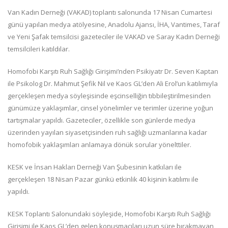
Van Kadın Derneği (VAKAD) toplantı salonunda 17 Nisan Cumartesi
günü yapılan medya atölyesine, Anadolu Ajansı, İHA, Vantimes, Taraf
ve Yeni Şafak temsilcisi gazeteciler ile VAKAD ve Saray Kadın Derneği
temsilcileri katıldılar.
Homofobi Karşıtı Ruh Sağlığı Girişimi’nden Psikiyatr Dr. Seven Kaptan
ile Psikolog Dr. Mahmut Şefik Nil ve Kaos GL’den Ali Erol’un katılımıyla
gerçekleşen medya söyleşisinde eşcinselliğin tıbbileştirilmesinden
günümüze yaklaşımlar, cinsel yönelimler ve terimler üzerine yoğun
tartışmalar yapıldı. Gazeteciler, özellikle son günlerde medya
üzerinden yayılan siyasetçisinden ruh sağlığı uzmanlarına kadar
homofobik yaklaşımları anlamaya dönük sorular yönelttiler.
KESK ve İnsan Hakları Derneği Van Şubesinin katkıları ile
gerçekleşen 18 Nisan Pazar günkü etkinlik 40 kişinin katılımı ile
yapıldı.
KESK Toplantı Salonundaki söyleşide, Homofobi Karşıtı Ruh Sağlığı
Girişimi ile Kaos GL’den gelen konuşmacıları uzun süre bırakmayan