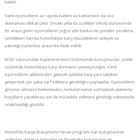
katıldı.
Vanlı eşcinsellerin az sayıda katılımı ve katılanların da söz
alamaması dikkat çekti. Önceki yıllarda özellikle VAKAD bünyesinde
bir araya gelen eşcinsellerin yoğun aile baskısı ile yeniden yeraltına
çekildikleri Van’da homofobiye karşı mücadelenin aciliyeti ve
yakıcılığı toplantılar arasında ifade edildi.
KESK salonundaki toplantının ikinci bölümünde konuşmacılar, politik
söylemde homofobiye karşı durmanın yetmeyeceğini, Vanlı
eşcinsellerin ailelerinden gelecek şiddete karşı yeni taktikler
geliştirmek için çaba sarf edilmesi gerektiğini paylaştılar. Eşcinsellerin
görünür olmasını beklemeden, herkesin kendi sivil toplum alanında
koşulların yaratılması için de mücadele edilmesi gerektiği noktasında
ortaklaşıldığı görüldü.
Homofobi Karşıtı Buluşma’nın Nisan programı Van buluşmasının
ardından, Antalya, Eskişehir ve Diyarbakır buluşmaları ile