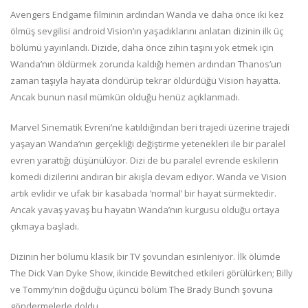
Avengers Endgame filminin ardından Wanda ve daha önce iki kez
ölmüş sevgilisi android Vision’ın yaşadıklarını anlatan dizinin ilk üç
bölümü yayınlandı. Dizide, daha önce zihin taşını yok etmek için
Wanda’nın öldürmek zorunda kaldığı hemen ardından Thanos’un
zaman taşıyla hayata döndürüp tekrar öldürdüğü Vision hayatta.
Ancak bunun nasıl mümkün olduğu henüz açıklanmadı.
Marvel Sinematik Evreni’ne katıldığından beri trajedi üzerine trajedi
yaşayan Wanda’nın gerçekliği değiştirme yetenekleri ile bir paralel
evren yarattığı düşünülüyor. Dizi de bu paralel evrende eskilerin
komedi dizilerini andıran bir akışla devam ediyor. Wanda ve Vision
artık evlidir ve ufak bir kasabada ‘normal’ bir hayat sürmektedir.
Ancak yavaş yavaş bu hayatın Wanda’nın kurgusu olduğu ortaya
çıkmaya başladı.
Dizinin her bölümü klasik bir TV şovundan esinleniyor. İlk ölümde
The Dick Van Dyke Show, ikincide Bewitched etkileri görülürken; Billy
ve Tommy’nin doğduğu üçüncü bölüm The Brady Bunch şovuna
göndermelerle doldu.