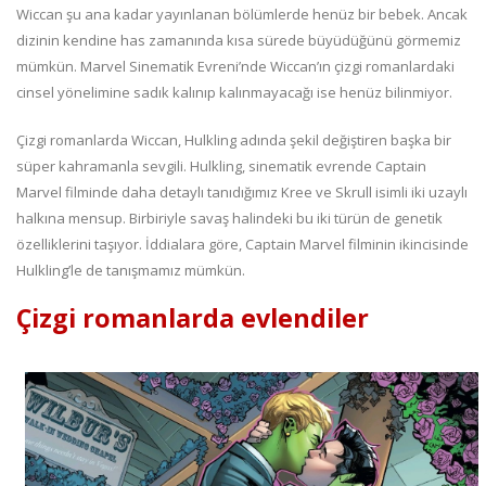
Wiccan şu ana kadar yayınlanan bölümlerde henüz bir bebek. Ancak
dizinin kendine has zamanında kısa sürede büyüdüğünü görmemiz
mümkün. Marvel Sinematik Evreni’nde Wiccan’ın çizgi romanlardaki
cinsel yönelimine sadık kalınıp kalınmayacağı ise henüz bilinmiyor.
Çizgi romanlarda Wiccan, Hulkling adında şekil değiştiren başka bir
süper kahramanla sevgili. Hulkling, sinematik evrende Captain
Marvel filminde daha detaylı tanıdığımız Kree ve Skrull isimli iki uzaylı
halkına mensup. Birbiriyle savaş halindeki bu iki türün de genetik
özelliklerini taşıyor. İddialara göre, Captain Marvel filminin ikincisinde
Hulkling’le de tanışmamız mümkün.
Çizgi romanlarda evlendiler