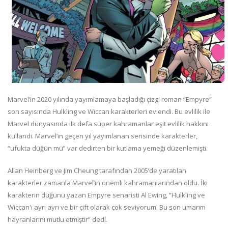
Marvel’in 2020 yılında yayımlamaya başladığı çizgi roman “Empyre”
son sayısında Hulkling ve Wiccan karakterleri evlendi. Bu evlilik ile
Marvel dünyasında ilk defa süper kahramanlar eşit evlilik hakkını
kullandı. Marvel’in geçen yıl yayımlanan serisinde karakterler,
“ufukta düğün mü” var dedirten bir kutlama yemeği düzenlemişti.
Allan Heinberg ve Jim Cheung tarafından 2005’de yaratılan
karakterler zamanla Marvel’in önemli kahramanlarından oldu. İki
karakterin düğünü yazan Empyre senaristi Al Ewing, “Hulkling ve
Wiccan'ı ayrı ayrı ve bir çift olarak çok seviyorum. Bu son umarım
hayranlarını mutlu etmiştir” dedi.