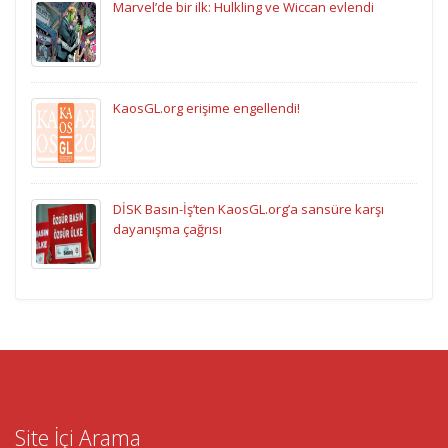
Marvel’de bir ilk: Hulkling ve Wiccan evlendi
KaosGL.org erişime engellendi!
DİSK Basın-İş’ten KaosGL.org’a sansüre karşı
dayanışma çağrısı
Site İçi Arama