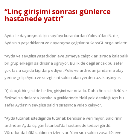
“Linç girişimi sonrası günlerce
hastanede yattı”
Ayda ile dayanışmak için sayfayı kuranlardan Yalova’dan N. de,
Ayda’nın yaşadıklarını ve dayanışma çağrılarını KaosGL.org’a anlattı:
“Ayda ve sevgilisi yaşadıkları eve girmeye çalıştıkları sırada kalabalık
bir grup erkeğin saldırısına uğruyor. Bu ilk de değil ancak bu sefer
çok fazla sayıda kişi darp ediyor. Polis ve ardından jandarma olay
yerine gelip Ayda ve sevgilisini saldırı olan yerden uzaklaştırıyor.
“Çok açık bir şekilde bir linç girişimi var ortada. Daha önceki sözlü ve
fiziksel saldırılarda karakola gittiklerinde ‘delil yok’ denildiği için bu
sefer Ayda’nın sevgilisi saldırı sırasında video çekiyor.
“Ayda tutanak istediğinde tutanak kendisine verilmiyor. Saldırının
ardından Ayda üç gün İstanbul’da hastanede tedavi gördü.
Vücudunda hâlâ saldırının izleri var. Yanı sıra saldırı yaşadığı eve