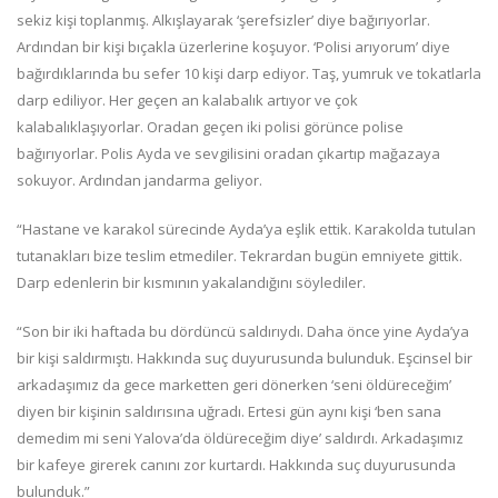
sekiz kişi toplanmış. Alkışlayarak ‘şerefsizler’ diye bağırıyorlar.
Ardından bir kişi bıçakla üzerlerine koşuyor. ‘Polisi arıyorum’ diye
bağırdıklarında bu sefer 10 kişi darp ediyor. Taş, yumruk ve tokatlarla
darp ediliyor. Her geçen an kalabalık artıyor ve çok
kalabalıklaşıyorlar. Oradan geçen iki polisi görünce polise
bağırıyorlar. Polis Ayda ve sevgilisini oradan çıkartıp mağazaya
sokuyor. Ardından jandarma geliyor.
“Hastane ve karakol sürecinde Ayda’ya eşlik ettik. Karakolda tutulan
tutanakları bize teslim etmediler. Tekrardan bugün emniyete gittik.
Darp edenlerin bir kısmının yakalandığını söylediler.
“Son bir iki haftada bu dördüncü saldırıydı. Daha önce yine Ayda’ya
bir kişi saldırmıştı. Hakkında suç duyurusunda bulunduk. Eşcinsel bir
arkadaşımız da gece marketten geri dönerken ‘seni öldüreceğim’
diyen bir kişinin saldırısına uğradı. Ertesi gün aynı kişi ‘ben sana
demedim mi seni Yalova’da öldüreceğim diye’ saldırdı. Arkadaşımız
bir kafeye girerek canını zor kurtardı. Hakkında suç duyurusunda
bulunduk.”