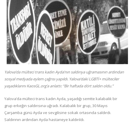
Yalova’da mülteci trans kadın Ayda’nın saldırıya uğramasının ardından
sosyal medyada eylem çağrısı yapıldı. Yalova’daki LGBTİ+ mülteciler
yaşadıklarını KaosGL.org’a anlattı: “Bir haftada dört saldırı oldu.”
Yalova’da mülteci trans kadın Ayda, yaşadığı semtte kalabalık bir
grup erkeğin saldırısına uğradı. Kalabalık bir grup, 30 Mayıs
Çarşamba günü Ayda ve sevgilisine sokak ortasında saldırdı.
Saldırının ardından Ayda hastaneye kaldırıldı.