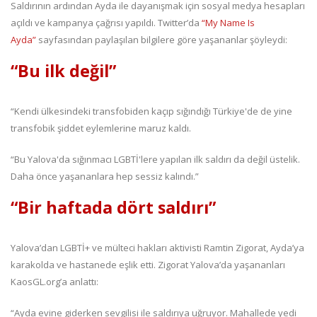
Saldırının ardından Ayda ile dayanışmak için sosyal medya hesapları
açıldı ve kampanya çağrısı yapıldı. Twitter’da
“My Name Is
Ayda”
sayfasından paylaşılan bilgilere göre yaşananlar şöyleydi:
“Bu ilk değil”
“Kendi ülkesindeki transfobiden kaçıp sığındığı Türkiye'de de yine
transfobik şiddet eylemlerine maruz kaldı.
“Bu Yalova'da sığınmacı LGBTİ'lere yapılan ilk saldırı da değil üstelik.
Daha önce yaşananlara hep sessiz kalındı.”
“Bir haftada dört saldırı”
Yalova’dan LGBTİ+ ve mülteci hakları aktivisti Ramtin Zigorat, Ayda’ya
karakolda ve hastanede eşlik etti. Zigorat Yalova’da yaşananları
KaosGL.org’a anlattı:
“Ayda evine giderken sevgilisi ile saldırıya uğruyor. Mahallede yedi