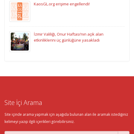
KaosGL.org erişime engellendi!
İzmir Valiliği, Onur Haftası’nın açık alan
etkinliklerini üç günlüğüne yasakladı
Site İçi Arama
Site içinde arama yapmak için aşağıda bulunan alan ile aramak istediğiniz
kelimeyi yazıp ilgili içerikleri görebilirsiniz.