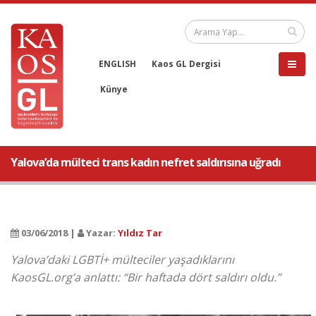
ENGLISH
Kaos GL Dergisi
Künye
Yalova’da mülteci trans kadın nefret saldırısına uğradı
03/06/2018 |
Yazar:
Yıldız Tar
Yalova’daki LGBTİ+ mülteciler yaşadıklarını
KaosGL.org’a anlattı: “Bir haftada dört saldırı oldu.”