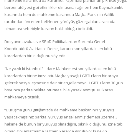
mahkeme kararında da kullanıldı. Yapılması planlanan piknikte yoga,
berber atölyesi gibi etkinlikler olmasına rağmen hem Kaymakamlık
kararında hem de mahkeme kararında Maçka Parkı’nın Valilik
tarafından önceden belirlenen yürüyüş güzergahları arasında
olmaması sebebiyle kararın haklı olduğu belirtildi.
Dosyanın avukatı ve SPoD Politikalardan Sorumlu Genel
Koordinatörü Av. Hatice Demir, kararın son yıllardaki en kötü
kararlardan biri olduğunu söyledi:
“Ne yazık ki İstanbul 3. İdare Mahkemesi son yıllardaki en kötü
kararlardan birine imza attı. Maçka yasağı LGBTİ+’ların bir araya
gelerek sosyalleşmesine dair bir engellemeydi. LGBTİ+’ların 30 gün
boyunca parkta birlikte oturması bile yasaklanmıştı. Bu kararı
mahkemeye taşıdık.
“Duruşma günü gittiğimizde de mahkeme başkanının ‘yürüyüş
yapacakmışsınız parkta, yürüyüş engellenmiş’ demesi üzerine 3
hakime de bunun bir yürüyüş olmadığını, piknik olduğunu, izne tabi
olmadığını anlatmama rağmen kararda görülüyor ki neyin