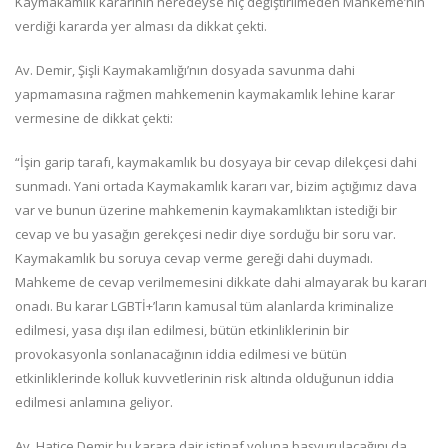
Kaymakamlık kararının neredeyse hiç değiştirilmeden Mahkeme’nin
verdiği kararda yer alması da dikkat çekti.
Av. Demir, Şişli Kaymakamlığı’nın dosyada savunma dahi
yapmamasına rağmen mahkemenin kaymakamlık lehine karar
vermesine de dikkat çekti:
“İşin garip tarafı, kaymakamlık bu dosyaya bir cevap dilekçesi dahi
sunmadı. Yani ortada Kaymakamlık kararı var, bizim açtığımız dava
var ve bunun üzerine mahkemenin kaymakamlıktan istediği bir
cevap ve bu yasağın gerekçesi nedir diye sorduğu bir soru var.
Kaymakamlık bu soruya cevap verme gereği dahi duymadı.
Mahkeme de cevap verilmemesini dikkate dahi almayarak bu kararı
onadı. Bu karar LGBTİ+’ların kamusal tüm alanlarda kriminalize
edilmesi, yasa dışı ilan edilmesi, bütün etkinliklerinin bir
provokasyonla sonlanacağının iddia edilmesi ve bütün
etkinliklerinde kolluk kuvvetlerinin risk altında olduğunun iddia
edilmesi anlamına geliyor.
Av. Hatice Demir bu karara dair istinaf yoluna başvurulacağını da