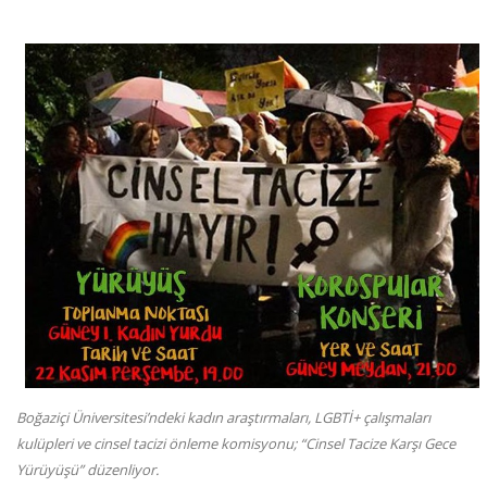
Boğaziçi Üniversitesi’ndeki kadın araştırmaları, LGBTİ+ çalışmaları
kulüpleri ve cinsel tacizi önleme komisyonu; “Cinsel Tacize Karşı Gece
Yürüyüşü” düzenliyor.