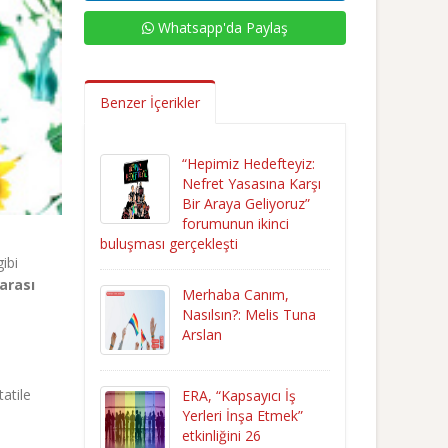
Whatsapp'da Paylaş
Benzer İçerikler
“Hepimiz Hedefteyiz:
Nefret Yasasına Karşı
Bir Araya Geliyoruz”
forumunun ikinci
buluşması gerçekleşti
ibi
arası
Merhaba Canım,
Nasılsın?: Melis Tuna
Arslan
tatile
ERA, “Kapsayıcı İş
Yerleri İnşa Etmek”
etkinliğini 26