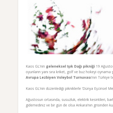
Kaos GL’nin
geleneksel Işık Dağı pikniği
19 Ağustos
oyunların yanı sıra kriket, golf ve buz hokeyi oynama 
Avrupa Lezbiyen Voleybol Turnuvası
'nın Türkiye t
Kaos GL’nin düzenlediği pikniklerle ‘Dünya Eşcinsel Mek
Ağustosun ortasında, susuzluk, elektrik kesintileri, barla
gidemediniz ve bir gün de olsa Ankara’nın grisinden k