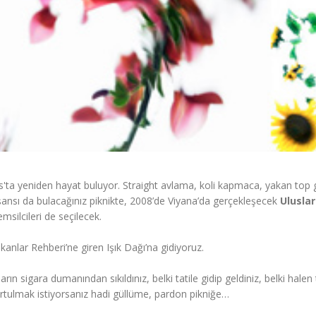
'ta yeniden hayat buluyor. Straight avlama, koli kapmaca, yakan top g
şansı da bulacağınız piknikte, 2008’de Viyana’da gerçekleşecek
Uluslar
emsilcileri de seçilecek.
anlar Rehberi’ne giren Işık Dağı’na gidiyoruz.
rın sigara dumanından sıkıldınız, belki tatile gidip geldiniz, belki halen 
urtulmak istiyorsanız hadi güllüme, pardon pikniğe…