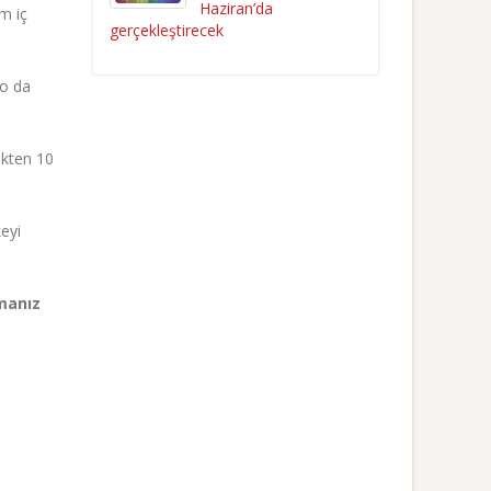
Haziran’da
ım iç
gerçekleştirecek
 o da
ikten 10
eyi
lmanız