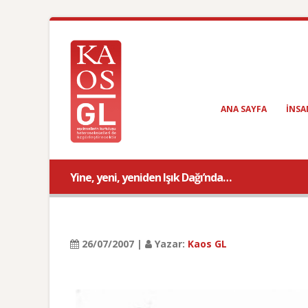
ANA SAYFA
INSA
Yine, yeni, yeniden Işık Dağı’nda…
26/07/2007 |
Yazar:
Kaos GL