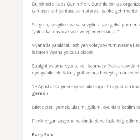
Bu piknikte Kaos GL’nin ‘Polit Büro’ ile birlikte organize
çamaşırı, sırt çantası, su matarası, şapka getirmenizi 
Siz gelin, sevgiliniz varsa sevgilinizi alın gelin, partne
“yalnız kalmayacaksınız ve eğleneceksiniz!!!”
Viyana’da yapılacak lezbiyen voleyboy turnuvasına katı
lezbiyen Viyana yolcusu olacak.
Straight avlama oyunu, koli kapmaca (halk arasında men
oynayabilecek. Kriket, golf ve buz hokeyi için önceden
19 Ağustos’ta gideceğimiz piknik için 10 ağustosa kada
gerekir.
Bilet ücreti; yemek, ulaşım, güllüm, oyunlara katılım
Piknik organizasyonu hakkında daha fazla bilgi edinmek
Barış Sulu