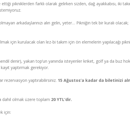
 ettiği pikniklerden farklı olarak gelirken sizden, dağ ayakkabısı, iki tak
istemiyoruz.
ri olmayan arkadaşlarınızı alın gelin, yeter… Pikniğin tek bir kuralı olacak;
lmak için kurulacak olan lez-bi takım için ön elemelerin yapılacağı pikn
dil denir), yakan top’un yanında isteyenler kriket, golf ya da buz hok
 kayıt yaptırmak gerekiyor.
r rezervasyon yaptırabilirsiniz.
15 Ağustos’a kadar da biletinizi a
 da dahil olmak üzere toplam
20 YTL’dir.
 için: