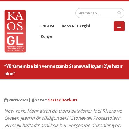
ENGLISH
Kaos GL Dergisi
Künye
“Yürümemize izin vermezseniz Stonewall İsyanı 2’ye hazır
olun”
28/11/2020 |
Yazar:
Sertaç Bozkurt
New York, Manhattan’da trans aktivistler Joel Rivera ve
Qween Jean’in öncülüğündeki “Stonewall Protestoları”
yirmi iki haftadır aralıksız her Perşembe düzenleniyor.