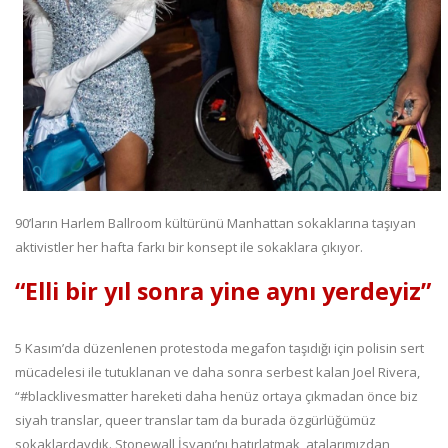
90’ların Harlem Ballroom kültürünü Manhattan sokaklarına taşıyan
aktivistler her hafta farkı bir konsept ile sokaklara çıkıyor.
“Elli bir yıl sonra yine aynı yerdeyiz”
5 Kasım’da düzenlenen protestoda megafon taşıdığı için polisin sert
mücadelesi ile tutuklanan ve daha sonra serbest kalan Joel Rivera,
“#blacklivesmatter hareketi daha henüz ortaya çıkmadan önce biz
siyah translar, queer translar tam da burada özgürlüğümüz
sokaklardaydık. Stonewall İsyanı’nı hatırlatmak, atalarımızdan