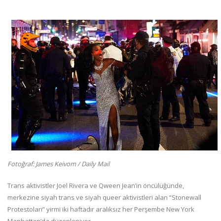
Fotoğraf: James Keivom / Daily Mail
Trans aktivistler Joel Rivera ve Qween Jean’in öncülüğünde,
merkezine siyah trans ve siyah queer aktivistleri alan “Stonewall
Protestoları” yirmi iki haftadır aralıksız her Perşembe New York
Manhattan’da düzenleniyor.