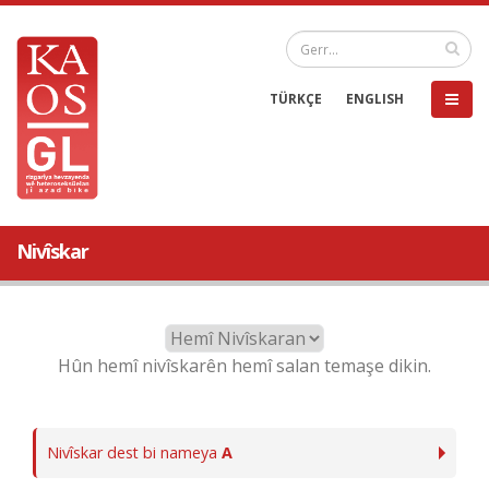
TÜRKÇE
ENGLISH
Nivîskar
Hûn hemî nivîskarên hemî salan temaşe dikin.
Nivîskar dest bi nameya
A