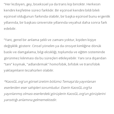
“Her lezbiyen, gey, biseksüel ya da trans kişi biriciktir. Herkesin
kendini keşfetme süreci farklıdır. Bir eşcinsel kendini bildi bileli
eşcinsel olduğunun farkında olabilir, bir başka eşcinsel bunu ergenlik
yıllarında, bir başkası üniversite yıllarında veyahut daha sonra fark
edebilir.
“Yani, genel bir anlama şekli ve zamanı yoktur, kişiden kişiye
değişiklik gösterir. Cinsel yönelim ya da cinsiyet kimliğine dönük
baskı ve damgalama, bilgi eksikliği, toplumda ve eğitim sisteminde
görünmez kılınması da bu süreçleri etkileyebilir. Yanı sıra dışarıdan
“tanı” koymak, “adlandırmak” homofobik, bifobik ve transfobik
yaklaşımların tezahürleri olabilir.
*KaosGL.org'un görsel üretim bölümü Temaşa'da yayınlanan
eserlerden eser sahipleri sorumludur. Eserin KaosGL.org’ta
yayınlanmış olması eserlerdeki görüşlerin KaosGL.org’un görüşlerini
yansıttığı anlamına gelmemektedir.