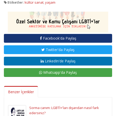
Etiketler:
kültür sanat
,
yaşam
Facebook'da Paylaş
Twitter'da Paylaş
LinkedIn'de Paylaş
Whatsapp'da Paylaş
Benzer İçerikler
Sorma canım: LGBTİ+'ları dışarıdan nasıl fark
edersiniz?