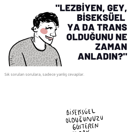
Sık sorulan sorulara, sadece yanlış cevaplar.