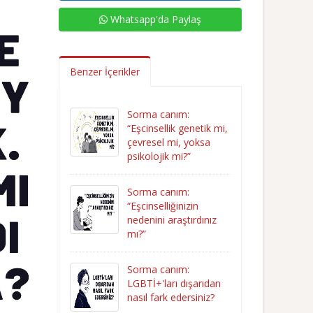
Whatsapp'da Paylaş
Benzer İçerikler
Sorma canım:
“Eşcinsellik genetik mi,
çevresel mi, yoksa
psikolojik mi?”
Sorma canım:
“Eşcinselliğinizin
nedenini araştırdınız
mı?”
Sorma canım:
LGBTİ+'ları dışarıdan
nasıl fark edersiniz?