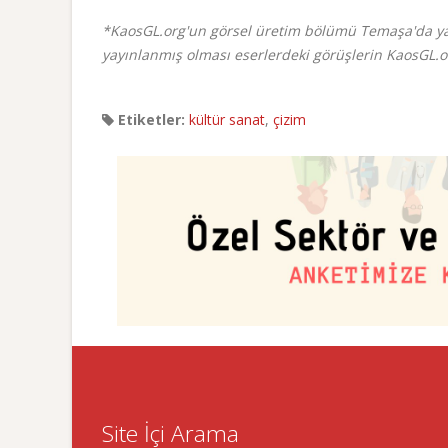
*KaosGL.org'un görsel üretim bölümü Temaşa'da yay
yayınlanmış olması eserlerdeki görüşlerin KaosGL.o
Etiketler:
kültür sanat
,
çizim
Site İçi Arama