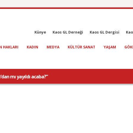
Künye
Kaos GL Derneği
Kaos GL Dergisi
Kao
N HAKLARI
KADIN
MEDYA
KÜLTÜR SANAT
YAŞAM
GÖK
’dan mı yayıldı acaba?”