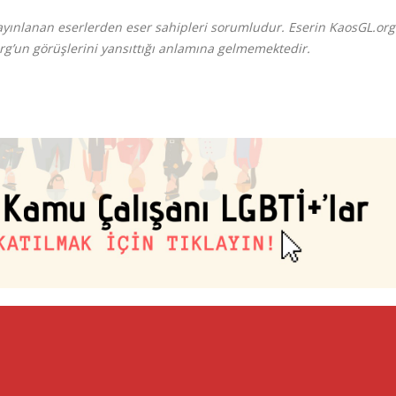
ınlanan eserlerden eser sahipleri sorumludur. Eserin KaosGL.org’
rg’un görüşlerini yansıttığı anlamına gelmemektedir.