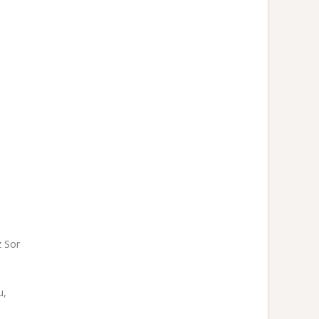
z Sor
u,