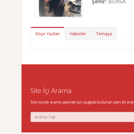
Şehir:
BURSA
Köşe Yazıları
Haberler
Temaşa
Site İçi Arama
Site içinde arama yapmak için aşağıda bulunan alan ile aramak 