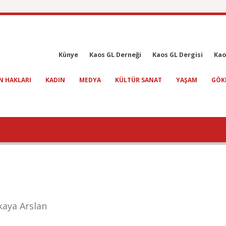
Künye
Kaos GL Derneği
Kaos GL Dergisi
Kao
N HAKLARI
KADIN
MEDYA
KÜLTÜR SANAT
YAŞAM
GÖK
kaya Arslan