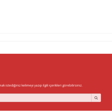
istediğiniz kelimeyi yazıp ilgili içerikleri görebilirsiniz.