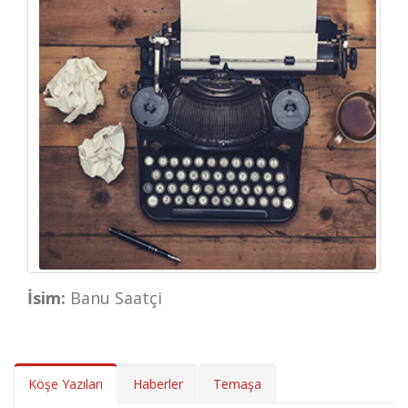
İsim:
Banu Saatçi
Köşe Yazıları
Haberler
Temaşa