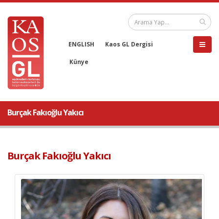
ENGLISH
Kaos GL Dergisi
Künye
Burçak Fakıoğlu Yakıcı
Burçak Fakıoğlu Yakıcı