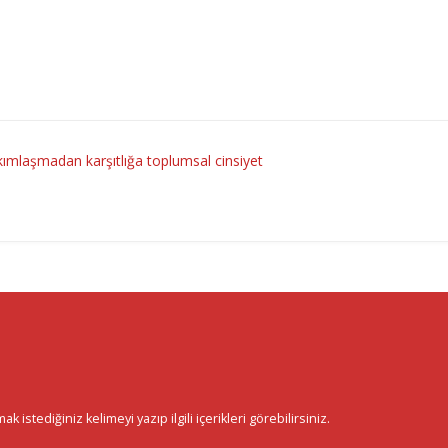
kımlaşmadan karşıtlığa toplumsal cinsiyet
istediğiniz kelimeyi yazıp ilgili içerikleri görebilirsiniz.