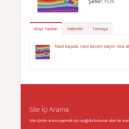
Şehir:
YOK
Köşe Yazıları
Haberler
Temaşa
Nasıl başladı, nasıl devam ediyor: Ana a
Site İçi Arama
Site içinde arama yapmak için aşağıda bulunan alan ile aramak 