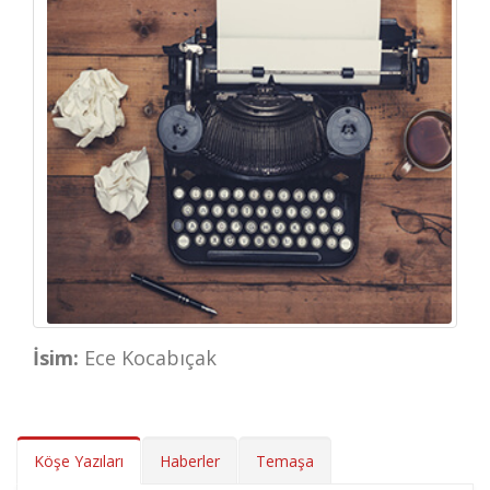
İsim:
Ece Kocabıçak
Köşe Yazıları
Haberler
Temaşa