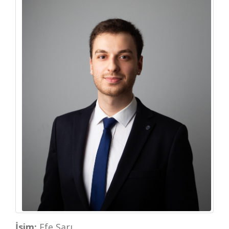
İsim:
Efe Sarı