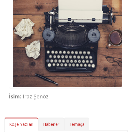
İsim:
Iraz Şenöz
Köşe Yazıları
Haberler
Temaşa