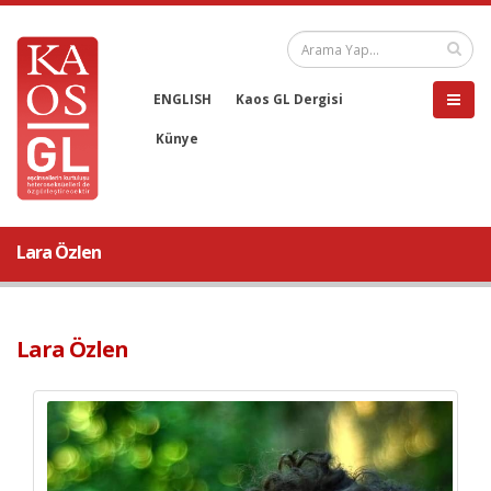
ENGLISH
Kaos GL Dergisi
Künye
Lara Özlen
Lara Özlen