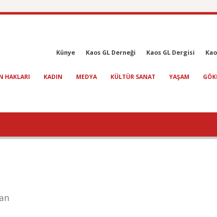
Künye
Kaos GL Derneği
Kaos GL Dergisi
Kao
N HAKLARI
KADIN
MEDYA
KÜLTÜR SANAT
YAŞAM
GÖK
an