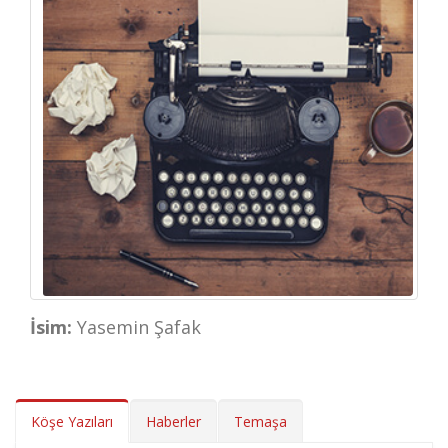
İsim:
Yasemin Şafak
Köşe Yazıları
Haberler
Temaşa