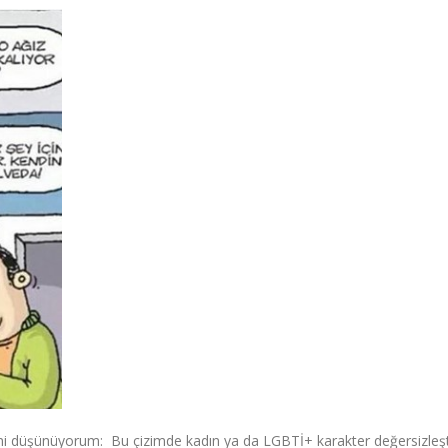
ni düşünüyorum: Bu çizimde kadın ya da LGBTİ+ karakter değersizleşti