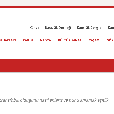
Künye
Kaos GL Derneği
Kaos GL Dergisi
Kao
N HAKLARI
KADIN
MEDYA
KÜLTÜR SANAT
YAŞAM
GÖK
 transfobik olduğunu nasıl anlarız ve bunu anlamak eşitlik