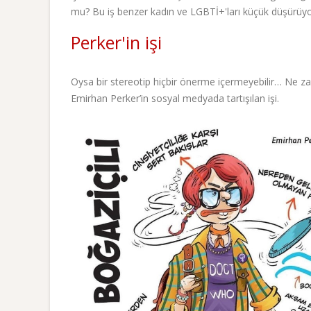
mu? Bu iş benzer kadın ve LGBTİ+'ları küçük düşürüyor
Perker'in işi
Oysa bir stereotip hiçbir önerme içermeyebilir… Ne 
Emirhan Perker’in sosyal medyada tartışılan işi.