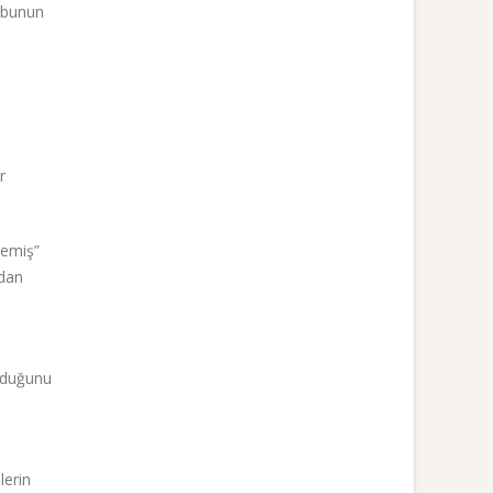
k bunun
r
memiş”
ldan
olduğunu
lerin