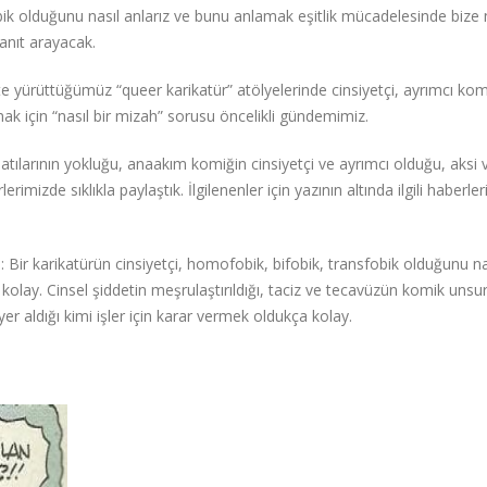
bik olduğunu nasıl anlarız ve bunu anlamak eşitlik mücadelesinde bize n
anıt arayacak.
e yürüttüğümüz “queer karikatür” atölyelerinde cinsiyetçi, ayrımcı komi
k için “nasıl bir mizah” sorusu öncelikli gündemimiz.
atılarının yokluğu, anaakım komiğin cinsiyetçi ve ayrımcı olduğu, aksi 
mizde sıklıkla paylaştık. İlgilenenler için yazının altında ilgili haberler
: Bir karikatürün cinsiyetçi, homofobik, bifobik, transfobik olduğunu na
kolay. Cinsel şiddetin meşrulaştırıldığı, taciz ve tecavüzün komik unsurl
er aldığı kimi işler için karar vermek oldukça kolay.