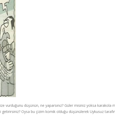
a) size vurduğunu düşünün, ne yaparsınız? Güler misiniz yoksa karakola m
mi getirirsiniz? Oysa bu çizim komik olduğu düşünülerek Uykusuz taraf