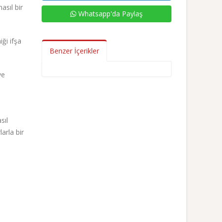
asıl bir
Whatsapp'da Paylaş
ği ifşa
Benzer İçerikler
ve
i
sıl
arla bir