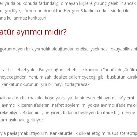
er ya da bu konuda farkındalığı olmayan kişilere gülünç gelebilir anca
ne, güçlüye, sömürene dönüktür. Her gün 3 kadının erkek şiddeti ile
ana kullanmaz karikatür!
katür ayrımcı mıdır?
örünmeyen bir ayrımcılık olduğundan endişeliysek nasıl okuyabiliriz bi
yarar bir cetvel yok… Bu yokluğun sebebi ise kanımca “henüz düşünül
meyeceğinden. Yani, mizah idealize edilemeyeceği gibi, büsbütün kura
 karikatür okurunun işini bir hayli zorlaştıracak.
ali hazırda bir makale, köşe yazısı ya da bir eserdeki ayrımcı söylemi
 ayrımcılık içeren ifadenin, nefret söylemi mi yoksa ayrımcı ifade mi 
biliyor. Birbirinin içine giren, birbirini besleyen bu ifade biçimlerine
karmaşık hale getiriyor.
a paylaşmak istiyorum. Karikatürde ilk dikkat ettiğim husus stereotip