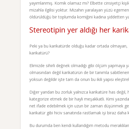
yayımlanmış. Komik olamaz mı? Elbette cinsiyetçi kişil
mizahla ilgilisi yoktur. Mizahın yaralayan yüzü egeme
öldürüldüğü bir toplumda komiğini kadına şiddetten y
Stereotipin yer aldığı her kari
Peki ya bu karikatürde olduğu kadar ortada olmayan, g
karikatürü?
Elimizde sihirli değnek olmadığı gibi ölçüm yapmaya 
olmasından değil karikatürün de bir tanımla sabitlene
yoksun değildir işte tam da onun bu ikili yapısı eleştirel
Diğer yandan bu zorluk yalnızca karikatüre has değil, h
kategorize etmek de bir hayli meşakkatli. Kimi yazında
net ifade edebilmek için uzun bir zaman düşünmek gereke
karikatür gibi hiciv sanatında rastlamak işi biraz daha 
Bu durumda ben kendi kullandığım metodu meraklılarıyl