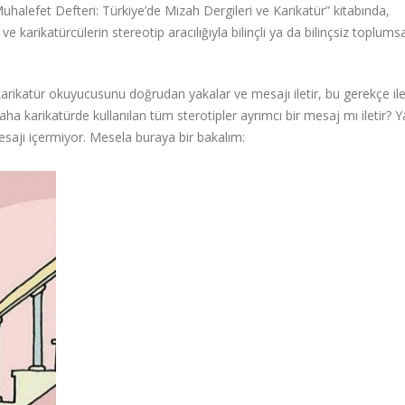
uhalefet Defteri: Türkiye’de Mizah Dergileri ve Karikatür” kitabında,
e karikatürcülerin stereotip aracılığıyla bilinçli ya da bilinçsiz toplumsa
 karikatür okuyucusunu doğrudan yakalar ve mesajı iletir, bu gerekçe il
ha karikatürde kullanılan tüm sterotipler ayrımcı bir mesaj mı iletir? Y
sajı içermiyor. Mesela buraya bir bakalım: