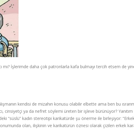
ımcı mı? İşlerimde daha çok patronlarla kafa bulmayı tercih etsem de yi
lışmanın kendisi de mizahın konusu olabilir elbette ama ben bu ısrarı
cinsiyetçi ya da nefret söylemi üreten bir işleve bürünüyor? Yanıtım 
eki “süslü” kadın stereotipi karikatürde şu önerme ile birleşiyor: “Erke
onumunda olan, ilişkinin ve karikatürün öznesi olarak çizilen erkek kar