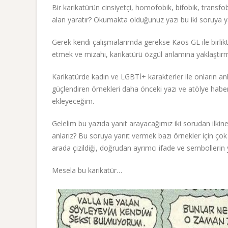
Bir karikatürün cinsiyetçi, homofobik, bifobik, transfo
alan yaratır? Okumakta olduğunuz yazı bu iki soruya y
Gerek kendi çalışmalarımda gerekse Kaos GL ile birlikt
etmek ve mizahı, karikatürü özgül anlamına yaklaştırma
Karikatürde kadın ve LGBTİ+ karakterler ile onların anl
güçlendiren örnekleri daha önceki yazı ve atölye haberleri
ekleyeceğim.
Gelelim bu yazıda yanıt arayacağımız iki sorudan ilkine
anlarız? Bu soruya yanıt vermek bazı örnekler için çok 
arada çizildiği, doğrudan ayrımcı ifade ve sembollerin y
Mesela bu karikatür…