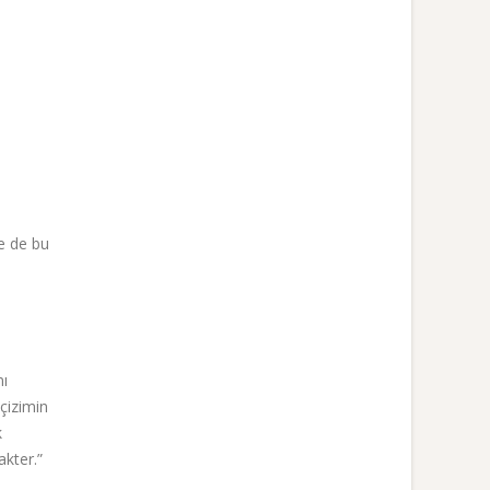
ne de bu
mı
çizimin
k
akter.”