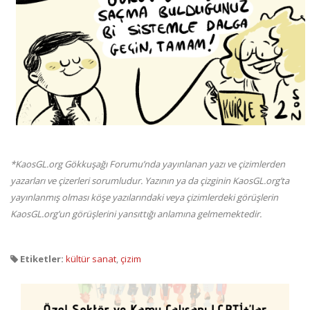
*Kao
sGL.org Gökkuşağı Forumu’nda yayınlanan yazı ve çizimlerden
yazarları ve çizerleri sorumludur. Yazının ya da çizginin KaosGL.org’ta
yayınlanmış olması köşe yazılarındaki veya çizimlerdeki görüşlerin
KaosGL.org’un görüşlerini yansıttığı anlamına gelmemektedir.
Etiketler:
kültür sanat
,
çizim