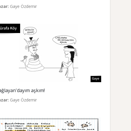
azar:
Gaye Özdemir
ağlayan'dayım aşkım!
azar:
Gaye Özdemir