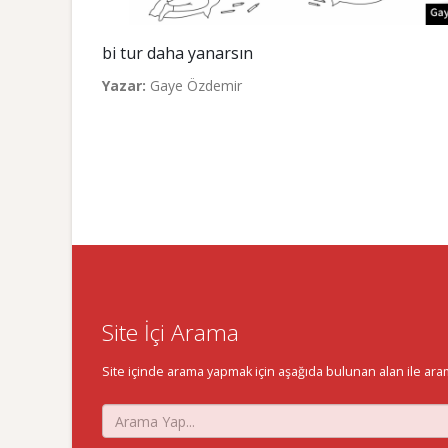
bi tur daha yanarsın
Yazar:
Gaye Özdemir
Site İçi Arama
Site içinde arama yapmak için aşağıda bulunan alan ile aramak 