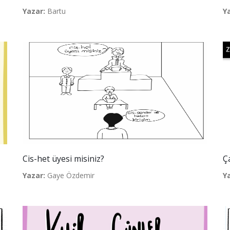
Yazar:
Bartu
Y
Cis-het üyesi misiniz?
Ç
Yazar:
Gaye Özdemir
Y