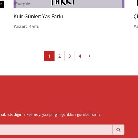
Kuir Günler: Yaş Farkı
Çi
Yazar:
Bartu
Y
1
2
3
4
istediğiniz kelimeyi yazıp ilgili içerikleri görebilirsiniz.