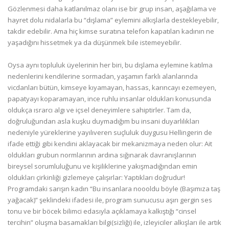
Gözlenmesi daha katlanılmaz olanı ise bir grup insan, aşağılama ve
hayret dolu nidalarla bu “dışlama” eylemini alkışlarla destekleyebilir,
takdir edebilir. Ama hiç kimse suratına telefon kapatılan kadının ne
yaşadığını hissetmek ya da düşünmek bile istemeyebilir.
Oysa aynı topluluk üyelerinin her biri, bu dışlama eylemine katılma
nedenlerini kendilerine sormadan, yaşamın farklı alanlarında
vicdanları bütün, kimseye kıyamayan, hassas, karıncayı ezemeyen,
papatyayı koparamayan, ince ruhlu insanlar oldukları konusunda
oldukça ısrarcı algı ve içsel deneyimlere sahiptirler. Tam da,
doğruluğundan asla kuşku duymadığım bu insani duyarlılıkları
nedeniyle yüreklerine yayılıveren suçluluk duygusu Hellingerin de
ifade ettiği gibi kendini aklayacak bir mekanizmaya neden olur: Ait
oldukları grubun normlarının ardına sığınarak davranışlarının
bireysel sorumluluğunu ve kişiliklerine yakışmadığından emin
oldukları çirkinliği gizlemeye çalışırlar: Yaptıkları doğrudur!
Programdaki sarışın kadın “Bu insanlara noooldu böyle (Başımıza taş
yağacak)” şeklindeki ifadesi ile, program sunucusu aşırı gergin ses
tonu ve bir böcek bilimci edasıyla açıklamaya kalkıştığı “cinsel
tercihin” oluşma basamakları bilgi(sizliği) ile, izleyiciler alkışları ile artık