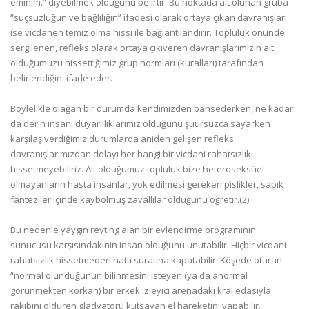
eminim.” diyebilmek olduğunu belirtir. Bu noktada ait olunan gruba
“suçsuzluğun ve bağlılığın” ifadesi olarak ortaya çıkan davranışları
ise vicdanen temiz olma hissi ile bağlantılandırır. Topluluk önünde
sergilenen, refleks olarak ortaya çıkıveren davranışlarımızın ait
olduğumuzu hissettiğimiz grup normları (kuralları) tarafından
belirlendiğini ifade eder.
Böylelikle olağan bir durumda kendimizden bahsederken, ne kadar
da derin insani duyarlılıklarımız olduğunu şuursuzca sayarken
karşılaşıverdiğimiz durumlarda aniden gelişen refleks
davranışlarımızdan dolayı her hangi bir vicdani rahatsızlık
hissetmeyebiliriz. Ait olduğumuz topluluk bize heteroseksüel
olmayanların hasta insanlar, yok edilmesi gereken pislikler, sapık
fanteziler içinde kaybolmuş zavallılar olduğunu öğretir.(2)
Bu nedenle yaygın reyting alan bir evlendirme programının
sunucusu karşısındakinin insan olduğunu unutabilir. Hiçbir vicdani
rahatsızlık hissetmeden hattı suratına kapatabilir. Köşede oturan
“normal olunduğunun bilinmesini isteyen (ya da anormal
görünmekten korkan) bir erkek izleyici arenadaki kral edasıyla
rakibini öldüren gladyatörü kutsayan el hareketini yapabilir.