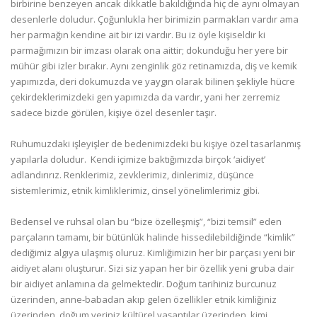
birbirine benzeyen ancak dikkatle bakıldığında hiç de aynı olmayan
desenlerle doludur. Çoğunlukla her birimizin parmakları vardır ama
her parmağın kendine ait bir izi vardır. Bu iz öyle kişiseldir ki
parmağımızın bir imzası olarak ona aittir; dokunduğu her yere bir
mühür gibi izler bırakır. Aynı zenginlik göz retinamızda, diş ve kemik
yapımızda, deri dokumuzda ve yaygın olarak bilinen şekliyle hücre
çekirdeklerimizdeki gen yapımızda da vardır, yani her zerremiz
sadece bizde görülen, kişiye özel desenler taşır.
Ruhumuzdaki işleyişler de bedenimizdeki bu kişiye özel tasarlanmış
yapılarla doludur. Kendi içimize baktığımızda birçok ‘aidiyet’
adlandırırız. Renklerimiz, zevklerimiz, dinlerimiz, düşünce
sistemlerimiz, etnik kimliklerimiz, cinsel yönelimlerimiz gibi.
Bedensel ve ruhsal olan bu “bize özelleşmiş”, “bizi temsil” eden
parçaların tamamı, bir bütünlük halinde hissedilebildiğinde “kimlik”
dediğimiz algıya ulaşmış oluruz. Kimliğimizin her bir parçası yeni bir
aidiyet alanı oluşturur. Sizi siz yapan her bir özellik yeni gruba dair
bir aidiyet anlamına da gelmektedir. Doğum tarihiniz burcunuz
üzerinden, anne-babadan akıp gelen özellikler etnik kimliğiniz
üzerinden, doğum yeriniz kültürel yaşantılar üzerinden, kimi