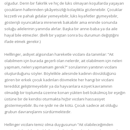
olgudur. Derin bir fakirlik ve hiç de lüks olmayan koşullarda yaşayan
çocukların hallerinden şikâyetsizliği kolaylıkla gözlenebilir. Çocuklar
lezzetli ve pahalı gıdalar yemeyebilir, lüks kıyafetler giymeyebilir,
gösterişli oyuncaklara imrenerek bakabilir ama eninde sonunda
soluğu ailelerinin yanında alırlar. Başka bir anne-baba ya da aile
hayal bile etmezler. (Belli bir yaştan sonra bu durumun değiştiğini
ifade etmek gerekir.)
Helllinger, aidiyet algısından hareketle vicdanı da tanımlar: “Ait
olabilmem için burada geçerli olan nelerdir, ait olabilmem için neleri
yapmam, neleri yapmamam gerek?” sorularının yanıtının vicdanı
oluşturduğunu söyler. Böylelikle ailesinde kadının dövüldüğünü
gören bir erkek çocuk kadınları dövmekte her hangi bir vicdani
tereddüt geliştirmeyebilir ya da hayvanlara eziyet kavramının
olmadığı bir toplumda üzerine konan yükten beli bükülmüş bir eşeğin
üstüne bir de kendisi oturmakta hiçbir vicdani hassasiyet
göstermeyebilir. Bu ne iyidir ne de kötü. Çocuk sadece ait olduğu
grubun davranışlarını sürdürmektedir.
Hellinger vicdanı temiz olma duygusunun “Ait olabileceğimden