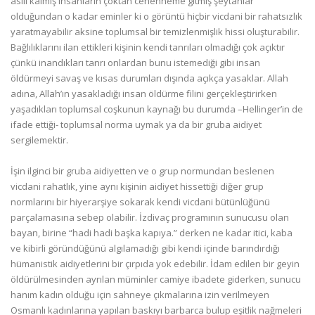
asılı kalmış insanların çoktan cehenneme gitmiş şeytanlar
olduğundan o kadar eminler ki o görüntü hiçbir vicdani bir rahatsızlık
yaratmayabilir aksine toplumsal bir temizlenmişlik hissi oluşturabilir.
Bağlılıklarını ilan ettikleri kişinin kendi tanrıları olmadığı çok açıktır
çünkü inandıkları tanrı onlardan bunu istemediği gibi insan
öldürmeyi savaş ve kısas durumları dışında açıkça yasaklar. Allah
adına, Allah’ın yasakladığı insan öldürme filini gerçekleştirirken
yaşadıkları toplumsal coşkunun kaynağı bu durumda –Hellinger’in de
ifade ettiği- toplumsal norma uymak ya da bir gruba aidiyet
sergilemektir.
İşin ilginci bir gruba aidiyetten ve o grup normundan beslenen
vicdani rahatlık, yine aynı kişinin aidiyet hissettiği diğer grup
normlarını bir hiyerarşiye sokarak kendi vicdani bütünlüğünü
parçalamasına sebep olabilir. İzdivaç programının sunucusu olan
bayan, birine “hadi hadi başka kapıya.” derken ne kadar itici, kaba
ve kibirli göründüğünü algılamadığı gibi kendi içinde barındırdığı
hümanistik aidiyetlerini bir çırpıda yok edebilir. İdam edilen bir geyin
öldürülmesinden ayrılan müminler camiye ibadete giderken, sunucu
hanım kadın olduğu için sahneye çıkmalarına izin verilmeyen
Osmanlı kadınlarına yapılan baskıyı barbarca bulup eşitlik nağmeleri