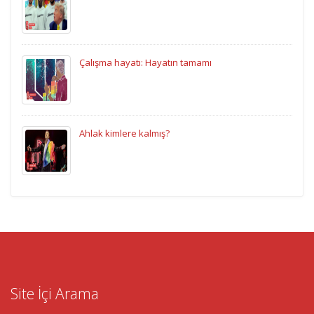
Çalışma hayatı: Hayatın tamamı
Ahlak kimlere kalmış?
Site İçi Arama