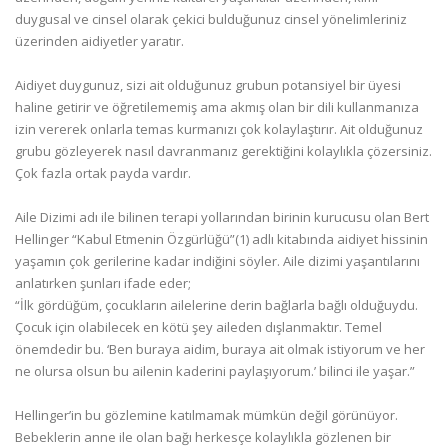
duygusal ve cinsel olarak çekici bulduğunuz cinsel yönelimleriniz
üzerinden aidiyetler yaratır.
Aidiyet duygunuz, sizi ait olduğunuz grubun potansiyel bir üyesi
haline getirir ve öğretilememiş ama akmış olan bir dili kullanmanıza
izin vererek onlarla temas kurmanızı çok kolaylaştırır. Ait olduğunuz
grubu gözleyerek nasıl davranmanız gerektiğini kolaylıkla çözersiniz.
Çok fazla ortak payda vardır.
Aile Dizimi adı ile bilinen terapi yollarından birinin kurucusu olan Bert
Hellinger “Kabul Etmenin Özgürlüğü”(1) adlı kitabında aidiyet hissinin
yaşamın çok gerilerine kadar indiğini söyler. Aile dizimi yaşantılarını
anlatırken şunları ifade eder;
“İlk gördüğüm, çocukların ailelerine derin bağlarla bağlı olduğuydu.
Çocuk için olabilecek en kötü şey aileden dışlanmaktır. Temel
önemdedir bu. ‘Ben buraya aidim, buraya ait olmak istiyorum ve her
ne olursa olsun bu ailenin kaderini paylaşıyorum.’ bilinci ile yaşar.”
Hellinger’in bu gözlemine katılmamak mümkün değil görünüyor.
Bebeklerin anne ile olan bağı herkesçe kolaylıkla gözlenen bir