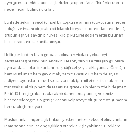
aynı gruba ait olduklarını, dışladıkları gruptan farklı “biri” olduklarını
ifade imkanı bulmuş olurlar.
Bu ifade şeklinin vecd (dinsel bir coşku ile arınma) duygusuna neden
olduğu ve insanı bir gruba ait kılarak bireysel suçlarından arındırdığı,
grubun eşit ve saygın bir üyesi kıldığı kültürel gözlemlerde bulunan
bilim insanlarınca kanıtlanmıştır.
Hellinger birden fazla gruba ait olmanın vicdani yelpazeyi
genişleteceğini savunur. Ancak bu tespit, birbiri ile zıtlaşan gruplara
aynı anda ait olan insanların yaşadığı çelişkiyi açıklayamaz. Örneğin
hem Müslüman hem gey olmak, hem travesti olup hem de siyasi
aidiyet duyduklarını mecliste savunmak için milletvekili olmak, hem
transseksüel olup hem de tesettüre girmek zihinlerimizde birleşmez.
Bir türlü hangi gruba ait olarak vicdanen onaylanmış ve temiz
hissedebileceğimiz o geniş “vicdani yelpazeyi” oluşturamaz. (Umarım
henüz oluşturmuyor)
Müslümanlar, hiçbir açık hüküm yokken heteroseksüel olmayanların
idam sahnelerini sevinç çığlıkları atarak alkışlayabilirler. Direklere