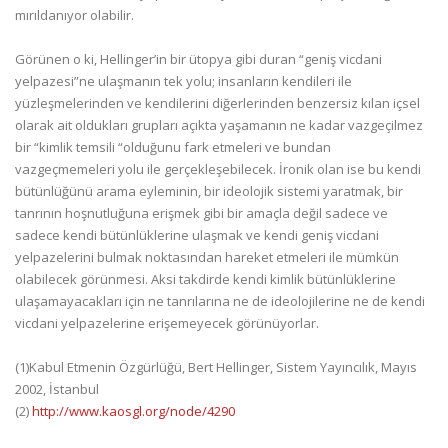
mırıldanıyor olabilir.
Görünen o ki, Hellinger’in bir ütopya gibi duran “geniş vicdani
yelpazesi”ne ulaşmanın tek yolu; insanların kendileri ile
yüzleşmelerinden ve kendilerini diğerlerinden benzersiz kılan içsel
olarak ait oldukları grupları açıkta yaşamanın ne kadar vazgeçilmez
bir “kimlik temsili “olduğunu fark etmeleri ve bundan
vazgeçmemeleri yolu ile gerçekleşebilecek. İronik olan ise bu kendi
bütünlüğünü arama eyleminin, bir ideolojik sistemi yaratmak, bir
tanrının hoşnutluğuna erişmek gibi bir amaçla değil sadece ve
sadece kendi bütünlüklerine ulaşmak ve kendi geniş vicdani
yelpazelerini bulmak noktasından hareket etmeleri ile mümkün
olabilecek görünmesi. Aksi takdirde kendi kimlik bütünlüklerine
ulaşamayacakları için ne tanrılarına ne de ideolojilerine ne de kendi
vicdani yelpazelerine erişemeyecek görünüyorlar.
(1)Kabul Etmenin Özgürlüğü, Bert Hellinger, Sistem Yayıncılık, Mayıs
2002, İstanbul
(2)
http://www.kaosgl.org/node/4290