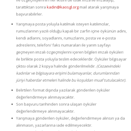
ve özgeçmişlerinin her ikisini de ıslak imza ile imzalayıp,
tarattıktan sonra
kadin@kaosgl.org
mail atarak yarışmaya
başvurabilirler.
Yarışmaya posta yoluyla katılmak isteyen katılımcılar,
rumuzlarının yazılı olduğu kapalı bir zarfın içine öykünün adını,
kendi adlarını, soyadlarını, rumuzlarını, posta ve e-posta
adreslerini, telefon/ faks numaraları ile yarım sayfayı
geçmeyen imzalı özgeçmişlerini içeren bilgileri imzalı öyküleri
ile birlikte posta yoluyla teslim edeceklerdir. Öyküler bilgisayar
çıktısı olarak 2 kopya halinde gönderilmelidir.
(Cezaevindeki
kadınlar ve bilgisayara erişimi bulamayanlar, durumlarından
jüriyi haberdar etmeleri halinde bu koşuldan muaf tutulacaktır).
Belirtilen format dışında yazılarak gönderilen öyküler
değerlendirmeye alınmayacaktır.
Son başvuru tarihinden sonra ulaşan öyküler
değerlendirmeye alınmayacaktır.
Yarışmaya gönderilen öyküler, değerlendirmeye alınsın ya da
alınmasın, yazarlarına iade edilmeyecektir.