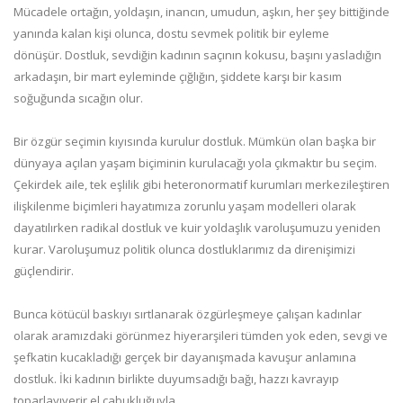
Mücadele ortağın, yoldaşın, inancın, umudun, aşkın, her şey bittiğinde
yanında kalan kişi olunca, dostu sevmek politik bir eyleme
dönüşür. Dostluk, sevdiğin kadının saçının kokusu, başını yasladığın
arkadaşın, bir mart eyleminde çığlığın, şiddete karşı bir kasım
soğuğunda sıcağın olur.
Bir özgür seçimin kıyısında kurulur dostluk. Mümkün olan başka bir
dünyaya açılan yaşam biçiminin kurulacağı yola çıkmaktır bu seçim.
Çekirdek aile, tek eşlilik gibi heteronormatif kurumları merkezileştiren
ilişkilenme biçimleri hayatımıza zorunlu yaşam modelleri olarak
dayatılırken radikal dostluk ve kuir yoldaşlık varoluşumuzu yeniden
kurar. Varoluşumuz politik olunca dostluklarımız da direnişimizi
güçlendirir.
Bunca kötücül baskıyı sırtlanarak özgürleşmeye çalışan kadınlar
olarak aramızdaki görünmez hiyerarşileri tümden yok eden, sevgi ve
şefkatin kucakladığı gerçek bir dayanışmada kavuşur anlamına
dostluk. İki kadının birlikte duyumsadığı bağı, hazzı kavrayıp
toparlayıverir el çabukluğuyla…