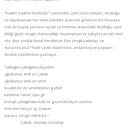
“Kadını, kadının kurdudur” zanneden, öyle olsun isteyen, dostluğu
ve dayanışmayı her daim erkekler arasında gösteren eril dünyaya
inat, bir büyük pencere açsak ve kadınlar arasındaki dostluğu, içine
aldığı güçlü sevgisi, kamusallığı, dayanışması ve aşkıyla yazsak nasıl
olur diye sorduk kendi kendimize. Eee sevgili kadınlar, ne
duruyorsunuz? Hadi sarılın düşlerinize, anılarınıza ve başlayın
dostluk öykülerimizi yazmaya…
“çatlağını çatlağıma dayadım
uğultumuz artık en çatlak
uğultumuz artık en şehir
tuvalet bir de seninleyken gurbet
bekleme canım, içeri gir
bronşit çatlağından bak ne güzel kıkırdıyor sesimiz
tirim tirim titriyor ay, Didem!
parasız zengin olduk kız.”
Çatlak, Zeynep Uzunbay