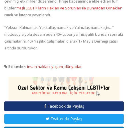
çevrimiçi etkinlikler düzenlendi. Proje kapsamında elde edilen tüm
bilgiler
‘Yaşlı LGBTİ+’ların Hakları ve Sorunları ile Dünyadan Örnekler’
isimli bir kitapta yayınlandı.
“Yoksun Kalmamak, Yoksullaşmamak ve Yalnızlaşmamak için…”
mottosuyla yola devam eden 40+ Lubunya İnisiyatifi bundan sonraki
çalışmalarını, 40+ Yaşlılık Çalışmaları olarak 17 Mayıs Derneği çatısı
altında sürdürüyor.
Etiketler:
insan hakları
,
yaşam
,
dünyadan
Facebook'da Paylaş
Twitter'da Paylaş