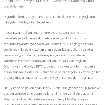
Health Care) 16 Mayıs’ı Ulusal LGBT Yaşlıları Onurlandırma Günü
olarak ilan etti.
O günden beri ABD genelinde çeşitli etkinliklerle LGBTİ+ yaşlıların
hikayeleri 16 Mayıs’ta dile geliyor.
Ulusal LGBT Yaşlıları Onurlandırma Günü, yaşlı LGBTİ+’ların
mücadeleye katkılarını takdir etmeyi ve yaşlılık konusunda
farkındalık yaratmayı hedefliyor. Merkez, “LGBT eşitliğine ilişkin
geçtiğimiz yıllardaki kazanımlarımız özgürlüğün yollarını sıradışı
cesaret ve gündelik sahicilikleriyle açanların mücadele ve
zaferlerinin omuzlarından yükseliyor. Ulusal LGBT Yaşlıları
Onurlandırma Günü, LGBTQ toplumunu ve destekçilerini hepimiz
adına mücadele edenleri kutlamak ve onlara teşekkür etmek için bir
araya getiriyor” diyerek neden 16 Mayıs’ı ilan ettiklerini açıklıyor.
2016 yılında başlayan etkinlikler, 2017’de ABD genelinde ilgi görmeye
başladı. 2018’de ünlü oyuncu Lily Tomlin’in de dahil olmasıyla 16
Mayıs etkinlikleri daha da yaygınlaştı. Her yıl 16 Mayıs’ta yaşlı
LGBTİ+’ların hikayelerini anlattıkları etkinliklerin yanı sıra, kuşaklar