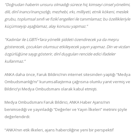
“Doğrudan haberin unsuru olmadığı sürece hiç kimseyi cinsel yönelimi,
dili, dinî inancı/inançsızlığı, mezhebi, ırkı, milliyeti, etnik kökeni, meslek
grubu, toplumsal sınıfı ve fizikî engelleri ile tanımlamaz; bu özellikleriyle
küçümseyip aşağılamaz, alay konusu yapmaz.”
“Kadınlar ile LGBTİ+’lara yönelik şiddeti özendirecek ya da meşru
gösterecek, çocukları olumsuz etkileyecek yayın yapmaz. Din ve vicdan
özgürlüğüne saygı gösterir, dinî duyguları rencide edici ifadeler
kullanmaz.”
ANKA daha önce, Faruk Bildirici’nin internet sitesinden yaptığı “Medya
Ombudsmanlığı’nı” kurumsallaştırma çağrısına olumlu yanıt vermiş ve
Bildirici’yi Medya Ombudsmanı olarak kabul etmişti.
Medya Ombudsmanı Faruk Bildirici, ANKA Haber Ajansı’nın
benimsediği ve yayınladığı “Değerler ve Yayın İlkeleri” metnini şöyle
değerlendirdi:
“ANKA’nın etik ilkeleri, ajans haberciliğine yeni bir perspektif