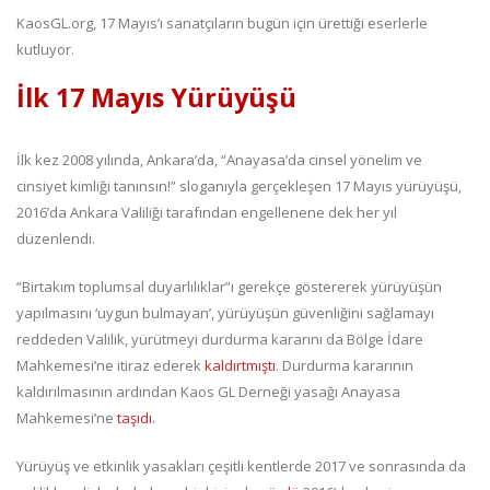
KaosGL.org, 17 Mayıs’ı sanatçıların bugün için ürettiği eserlerle
kutluyor.
İlk 17 Mayıs Yürüyüşü
İlk kez 2008 yılında, Ankara’da, “Anayasa’da cinsel yönelim ve
cinsiyet kimliği tanınsın!” sloganıyla gerçekleşen 17 Mayıs yürüyüşü,
2016’da Ankara Valiliği tarafından engellenene dek her yıl
düzenlendi.
“Birtakım toplumsal duyarlılıklar”ı gerekçe göstererek yürüyüşün
yapılmasını ‘uygun bulmayan’, yürüyüşün güvenliğini sağlamayı
reddeden Valilik, yürütmeyi durdurma kararını da Bölge İdare
Mahkemesi’ne itiraz ederek
kaldırtmıştı
. Durdurma kararının
kaldırılmasının ardından Kaos GL Derneği yasağı Anayasa
Mahkemesi’ne
taşıdı
.
Yürüyüş ve etkinlik yasakları çeşitli kentlerde 2017 ve sonrasında da