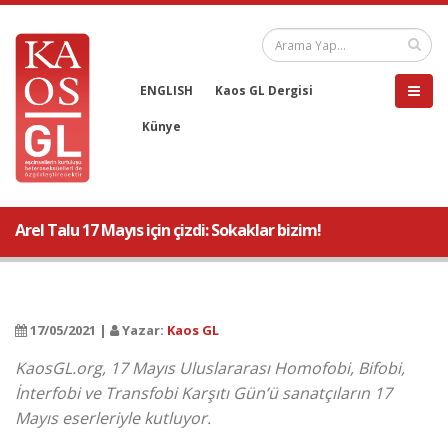
ENGLISH
Kaos GL Dergisi
Künye
Arel Talu 17 Mayıs için çizdi: Sokaklar bizim!
17/05/2021 |
Yazar:
Kaos GL
KaosGL.org, 17 Mayıs Uluslararası Homofobi, Bifobi,
İnterfobi ve Transfobi Karşıtı Gün’ü sanatçıların 17
Mayıs eserleriyle kutluyor.