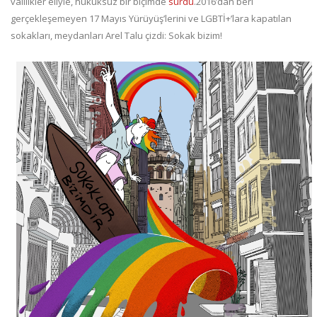
valilikler eliyle, hukuksuz bir biçimde
sürdü
.2016’dan beri
gerçekleşemeyen 17 Mayıs Yürüyüş’lerini ve LGBTİ+’lara kapatılan
sokakları, meydanları Arel Talu çizdi: Sokak bizim!