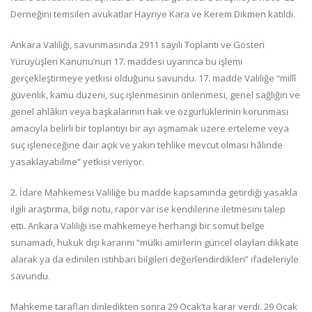
Derneğini temsilen avukatlar Hayriye Kara ve Kerem Dikmen katıldı.
Ankara Valiliği, savunmasında 2911 sayılı Toplantı ve Gösteri
Yürüyüşleri Kanunu’nun 17. maddesi uyarınca bu işlemi
gerçekleştirmeye yetkisi olduğunu savundu. 17. madde Valiliğe “millî
güvenlik, kamu düzeni, suç işlenmesinin önlenmesi, genel sağlığın ve
genel ahlâkın veya başkalarının hak ve özgürlüklerinin korunması
amacıyla belirli bir toplantıyı bir ayı aşmamak üzere erteleme veya
suç işleneceğine dair açık ve yakın tehlike mevcut olması hâlinde
yasaklayabilme” yetkisi veriyor.
2. İdare Mahkemesi Valiliğe bu madde kapsamında getirdiği yasakla
ilgili araştırma, bilgi notu, rapor var ise kendilerine iletmesini talep
etti. Ankara Valiliği ise mahkemeye herhangi bir somut belge
sunamadı, hukuk dışı kararını “mülki amirlerin güncel olayları dikkate
alarak ya da edinilen istihbari bilgileri değerlendirdikleri” ifadeleriyle
savundu.
Mahkeme tarafları dinledikten sonra 29 Ocak’ta karar verdi. 29 Ocak