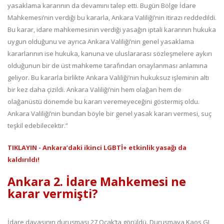
yasaklama kararının da devamını talep etti. Bugün Bölge İdare
Mahkemesi’nin verdiği bu kararla, Ankara Valiliği’nin itirazı reddedildi.
Bu karar, idare mahkemesinin verdiği yasağın iptali kararının hukuka
uygun olduğunu ve ayrıca Ankara Valiliği’nin genel yasaklama
kararlarının ise hukuka, kanuna ve uluslararası sözleşmelere aykırı
olduğunun bir de üst mahkeme tarafından onaylanması anlamına
geliyor. Bu kararla birlikte Ankara Valiliği’nin hukuksuz işleminin altı
bir kez daha çizildi. Ankara Valiliği’nin hem olağan hem de
olağanüstü dönemde bu kararı veremeyeceğini göstermiş oldu.
Ankara Valiliği’nin bundan böyle bir genel yasak kararı vermesi, suç
teşkil edebilecektir.”
TIKLAYIN - Ankara’daki ikinci LGBTİ+ etkinlik yasağı da
kaldırıldı!
Ankara 2. İdare Mahkemesi ne
karar vermişti?
İdare davasının duruşması 27 Ocak’ta görüldü. Duruşmaya Kaos GL