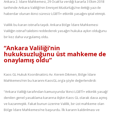
Ankara 2. İdare Mahkemesi, 29 Ocak’ta verdiği kararla 3 Ekim 2018
tarihinde Ankara Valiliği’nin Emniyet Müdürlüğü’ne ilettiği yazı ile
haberdar olunan ikinci süresiz LGBTİ+ etkinlik yasağını iptal etmişti.
Valilik bu kararı istinafa taşıdı. Ankara Bölge İdare Mahkemesi
Valiliğin istinaf talebini reddederek yasağın hukuka aykırı olduğunu
bir kez daha vurgulamış oldu.
“Ankara Valiliği’nin
hukuksuzluğunu üst mahkeme de
onaylamış oldu”
Kaos GL Hukuk Koordinatörü Av. Kerem Dikmen, Bölge İdare
Mahkemesi’nin bu kararını KaosGL.org’a şöyle değerlendirdi:
“Ankara Valiliği tarafından kamuoyunda ‘ikinci LGBTİ+ etkinlik yasağı’
denilen genel yasaklama kararına ilişkin Kaos GL olarak dava açmış
ve kazanmıştık. Fakat bunun üzerine Valilik, bir üst mahkeme olan
Bölge İdare Mahkemesi’ne başvurdu. İlk kararın kaldırılması ve