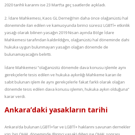
2020 tarihli kararını ise 23 Mart’ta geç saatlerde açıkladı.
2. İdare Mahkemesi, Kaos GL Derneği’nin daha önce olağanüstü hal
döneminde ilan edilen ve kamuoyunda birinci süresiz LGBTİ+ etkinlik
yasağı olarak bilinen yasağın 2019 Nisan ayında Bölge İdare
Mahkemesi tarafından kaldırıldığını, olağanüstü hal döneminde dahi
hukuka uygun bulunmayan yasağın olağan dönemde de
bulunamayacağını belirtti.
İdare Mahkemesi “olağanüstü dönemde dava konusu işlemle aynı
gerekçelerle tesis edilen ve hukuka aykırılığı Mahkeme kararı ile
sabit bulunan işlem ile aynı gerekçelerle fakat farklı olarak olağan
dönemde tesis edilen dava konusu işlemin, hukuka aykırı olduğuna”
karar verdi.
Ankara’daki yasakların tarihi
Ankara’da bulunan LGBTİ+’lar ve LGBTİ+ haklarını savunan dernekler
için; biri OHAL döneminde (Birinci yasak) diğeri ise OHAL sonrası