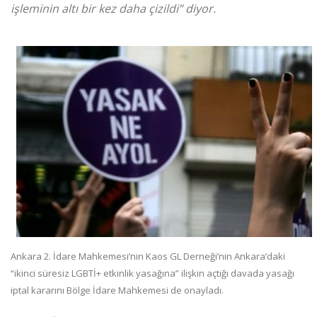
işleminin altı bir kez daha çizildi” diyor.
Ankara 2. İdare Mahkemesi’nin Kaos GL Derneği’nin Ankara’daki
“ikinci süresiz LGBTİ+ etkinlik yasağına” ilişkin açtığı davada yasağı
iptal kararını Bölge İdare Mahkemesi de onayladı.