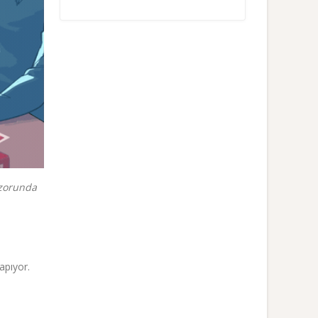
 zorunda
apıyor.
n