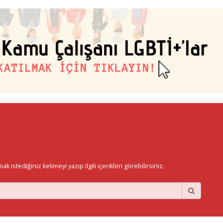
istediğiniz kelimeyi yazıp ilgili içerikleri görebilirsiniz.