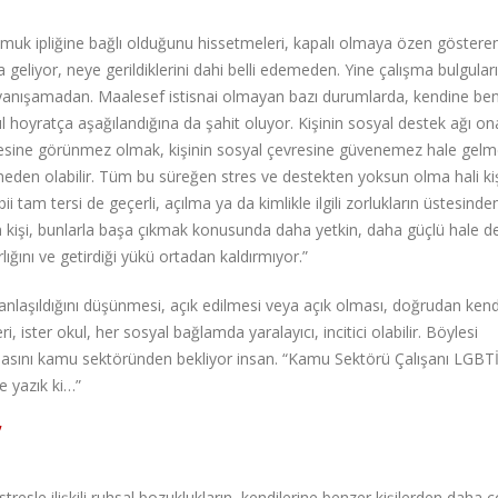
pamuk ipliğine bağlı olduğunu hissetmeleri, kapalı olmaya özen gösteren
a geliyor, neye gerildiklerini dahi belli edemeden. Yine çalışma bulgula
yanışamadan. Maalesef istisnai olmayan bazı durumlarda, kendine be
asıl hoyratça aşağılandığına da şahit oluyor. Kişinin sosyal destek ağı on
Böylesine görünmez olmak, kişinin sosyal çevresine güvenemez hale gelm
eden olabilir. Tüm bu süreğen stres ve destekten yoksun olma hali kiş
i tam tersi de geçerli, açılma ya da kimlikle ilgili zorlukların üstesinde
kişi, bunlarla başa çıkmak konusunda daha yetkin, daha güçlü hale d
ığını ve getirdiği yükü ortadan kaldırmıyor.”
nlaşıldığını düşünmesi, açık edilmesi veya açık olması, doğrudan ken
 ister okul, her sosyal bağlamda yaralayıcı, incitici olabilir. Böylesi
asını kamu sektöründen bekliyor insan. “Kamu Sektörü Çalışanı LGBTİ’
 yazık ki…”
”
tresle ilişkili ruhsal bozuklukların, kendilerine benzer kişilerden daha 