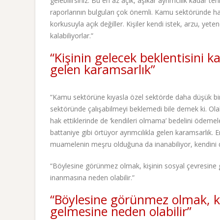
gelebilirsiniz. Bu en az açık, aşikâr ayrımcılık kadar te
raporlarının bulguları çok önemli. Kamu sektöründe hale
korkusuyla açık değiller. Kişiler kendi istek, arzu, yet
kalabiliyorlar.”
“Kişinin gelecek beklentisini k
gelen karamsarlık”
“Kamu sektörüne kıyasla özel sektörde daha düşük b
sektöründe çalışabilmeyi beklemedi bile demek ki. Olab
hak ettiklerinde de ‘kendileri olmama’ bedelini ödemeler
battaniye gibi örtüyor ayrımcılıkla gelen karamsarlık. 
muamelenin meşru olduğuna da inanabiliyor, kendini d
“Böylesine görünmez olmak, kişinin sosyal çevresine
inanmasına neden olabilir.”
“Böylesine görünmez olmak, k
gelmesine neden olabilir”