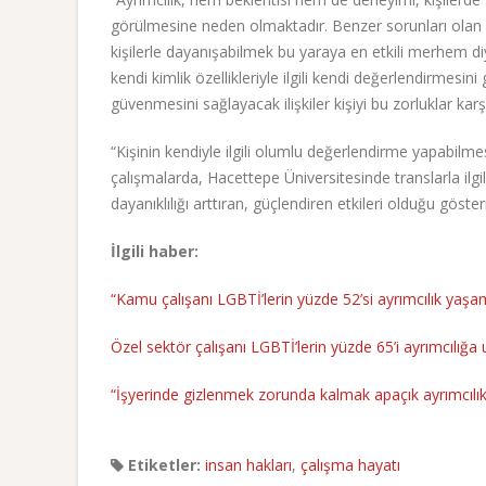
görülmesine neden olmaktadır. Benzer sorunları olan b
kişilerle dayanışabilmek bu yaraya en etkili merhem d
kendi kimlik özellikleriyle ilgili kendi değerlendirme
güvenmesini sağlayacak ilişkiler kişiyi bu zorluklar karş
“Kişinin kendiyle ilgili olumlu değerlendirme yapabilme
çalışmalarda, Hacettepe Üniversitesinde translarla ilgili
dayanıklılığı arttıran, güçlendiren etkileri olduğu gösteri
İlgili haber:
“Kamu çalışanı LGBTİ’lerin yüzde 52’si ayrımcılık yaşam
Özel sektör çalışanı LGBTİ’lerin yüzde 65’i ayrımcılığa 
“İşyerinde gizlenmek zorunda kalmak apaçık ayrımcılık
Etiketler:
insan hakları
,
çalışma hayatı