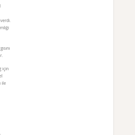
l
u
verdi.
mliği
gısını
r.
 için
el
 ile