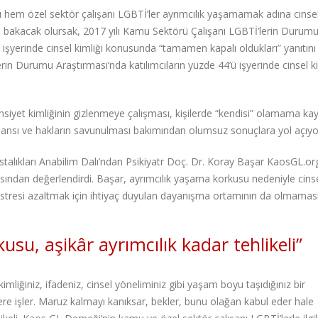
mu hem özel sektör çalışanı LGBTİ’ler ayrımcılık yaşamamak adına cinse
ara bakacak olursak, 2017 yılı Kamu Sektörü Çalışanı LGBTİ’lerin Durum
, işyerinde cinsel kimliği konusunda “tamamen kapalı oldukları” yanıtını 
rin Durumu Araştırması’nda katılımcıların yüzde 44’ü işyerinde cinsel ki
cinsiyet kimliğinin gizlenmeye çalışması, kişilerde “kendisi” olamama kay
rmansı ve hakların savunulması bakımından olumsuz sonuçlara yol açıyo
stalıkları Anabilim Dalı’ndan Psikiyatr Doç. Dr. Koray Başar KaosGL.org
çısından değerlendirdi. Başar, ayrımcılık yaşama korkusu nedeniyle cins
 stresi azaltmak için ihtiyaç duyulan dayanışma ortamının da olmaması
su, aşikâr ayrımcılık kadar tehlikeli”
kimliğiniz, ifadeniz, cinsel yöneliminiz gibi yaşam boyu taşıdığınız bir
inlere işler. Maruz kalmayı kanıksar, bekler, bunu olağan kabul eder hale