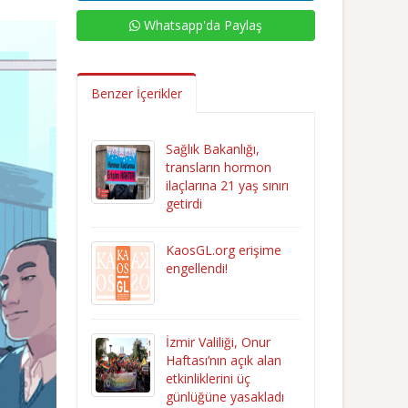
Whatsapp'da Paylaş
Benzer İçerikler
Sağlık Bakanlığı,
transların hormon
ilaçlarına 21 yaş sınırı
getirdi
KaosGL.org erişime
engellendi!
İzmir Valiliği, Onur
Haftası’nın açık alan
etkinliklerini üç
günlüğüne yasakladı