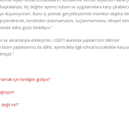
aşkalarıyla, hiç değilse ayrımcı tutum ve uygulamalara karşı çıkabilec
iye düşünüyorum. Bunu iş yerinde gerçekleştirmek mümkün değilse bile
sini güçlendirecek, kendinden utanmamasını, suçlanmamasını, nihayet ke
ısında daha güçlü kılabiliyor.”
si ve akranlarıyla etkileşimin, LGBTİ alanında yapılan tüm bilimsel
 bizim yaptıklarımız da dâhil, ayrımcılıkla ilgili ruhsal bozukluklar karşı
lmiştir.”
amak için kimliğini gizliyor”
uğruyor!
 değil mi?”