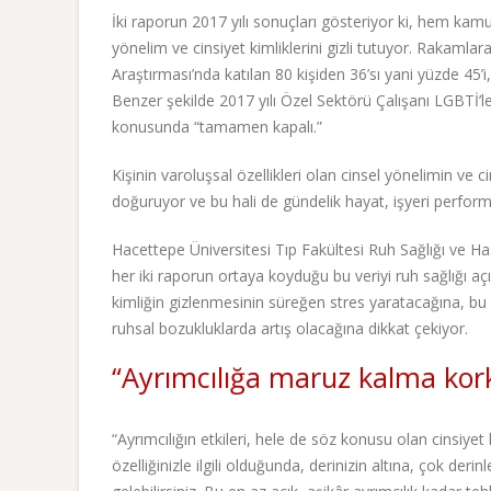
İki raporun 2017 yılı sonuçları gösteriyor ki, hem ka
yönelim ve cinsiyet kimliklerini gizli tutuyor. Rakaml
Araştırması’nda katılan 80 kişiden 36’sı yani yüzde 45’i
Benzer şekilde 2017 yılı Özel Sektörü Çalışanı LGBTİ’le
konusunda “tamamen kapalı.”
Kişinin varoluşsal özellikleri olan cinsel yönelimin ve 
doğuruyor ve bu hali de gündelik hayat, işyeri perfo
Hacettepe Üniversitesi Tıp Fakültesi Ruh Sağlığı ve Ha
her iki raporun ortaya koyduğu bu veriyi ruh sağlığı a
kimliğin gizlenmesinin süreğen stres yaratacağına, bu
ruhsal bozukluklarda artış olacağına dikkat çekiyor.
“Ayrımcılığa maruz kalma korku
“Ayrımcılığın etkileri, hele de söz konusu olan cinsiyet 
özelliğinizle ilgili olduğunda, derinizin altına, çok der