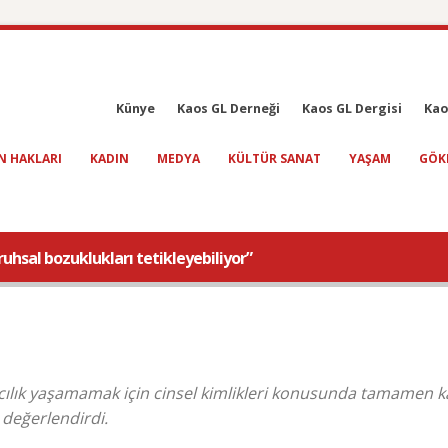
Künye
Kaos GL Derneği
Kaos GL Dergisi
Kao
N HAKLARI
KADIN
MEDYA
KÜLTÜR SANAT
YAŞAM
GÖK
 ruhsal bozuklukları tetikleyebiliyor”
mcılık yaşamamak için cinsel kimlikleri konusunda tamamen k
 değerlendirdi.