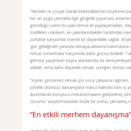
“Mesleki ve sosyal olarak biriktirdiklerinin böylesine 
her an açığa çıkmakla ilgili gerginlik yaşaması anlamın
görüldüğü üzere bu yükü kimse ile paylaşamadan, da
özellikleri olanların, en yakınlarındakiler tarafından n
zorluklar karşısında önemli bir dayanıklılık sağlar. 
‘gün geldiğinde’ yanında olmayacaklarına inanmasına n
ruhsal zorlanmalar karşısında daha güçsüz kılabilir. Tabi
gelmeyi yaşamının başka alanlarında da deneyimleyen 
olabilir. Ama daha dayanıklı olmak, süreğen stresin varl
“Kişinin görünmez olmak için onca çabasına rağmen, a
yönelik olumsuz davranışlara maruz kalması ister iş yeri,
durumlarda koruyucu mekanizmaların geliştirilmiş olm
Durumu” araştırmasından böyle bir sonuç çıkmamış ne
“En etkili merhem dayanışma
“Ayrımcılık, hem beklentisi hem de deneyimi, kişilerde s