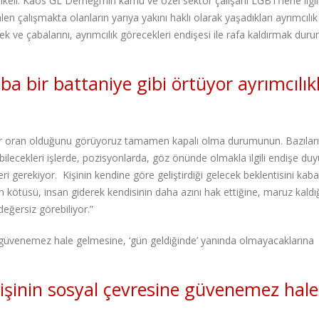
hlikeli. Kaos GL Derneği’nin kamu ve özel sektör çalışanı LGBTİ’lerle ilgil
n çalışmakta olanların yarıya yakını haklı olarak yaşadıkları ayrımcılık
enek ve çabalarını, ayrımcılık görecekleri endişesi ile rafa kaldırmak du
aba bir battaniye gibi örtüyor ayrımcılık
ir oran olduğunu görüyoruz tamamen kapalı olma durumunun. Bazılar
ilecekleri işlerde, pozisyonlarda, göz önünde olmakla ilgili endişe duy
i gerekiyor. Kişinin kendine göre geliştirdiği gelecek beklentisini kaba
En kötüsü, insan giderek kendisinin daha azını hak ettiğine, maruz kaldı
eğersiz görebiliyor.”
 güvenemez hale gelmesine, ‘gün geldiğinde’ yanında olmayacaklarına
işinin sosyal çevresine güvenemez hale