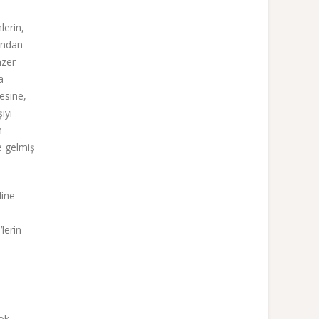
lerin,
rından
nzer
a
esine,
iyi
n
e gelmiş
dine
lerin
çok