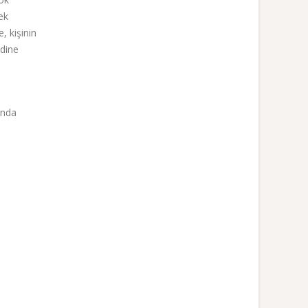
ek
, kişinin
ndine
sında