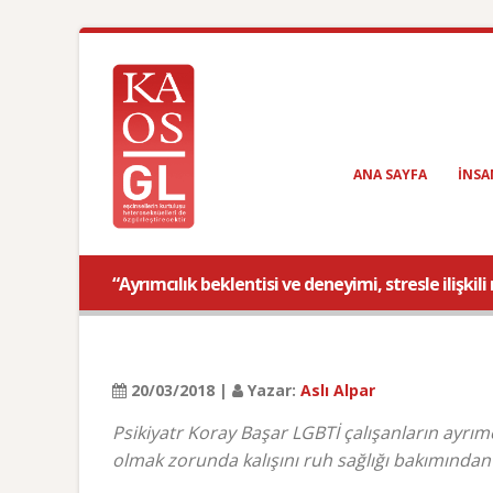
ANA SAYFA
INSA
“Ayrımcılık beklentisi ve deneyimi, stresle ilişkili
20/03/2018 |
Yazar:
Aslı Alpar
Psikiyatr Koray Başar LGBTİ çalışanların ayrı
olmak zorunda kalışını ruh sağlığı bakımından