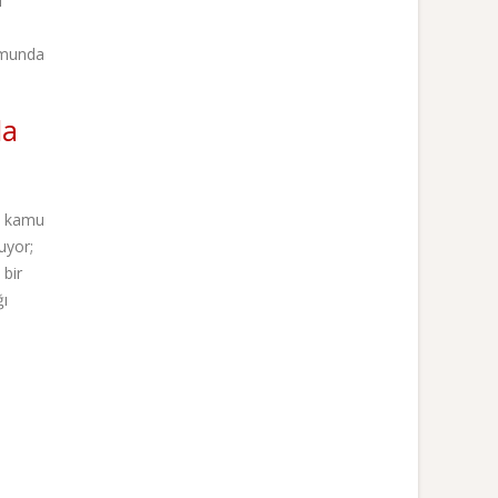
i
rumunda
la
ı kamu
uyor;
 bir
ğı