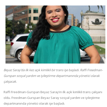
Beyaz Saray’da ilk kez açık kimlikli bir trans işe başladı. Raffi Freedman-
Gurspan sosyal yardım ve iyileştirme departmanında yönetici olarak
çalışacak.
Raffi Freedman-Gurspan Beyaz Saray’ın ilk açık kimlikli trans çalışanı
oldu. Freedman-Gurspan Beyaz Saray sosyal yardım ve iyileştirme
departmanında yönetici olarak işe başladı.