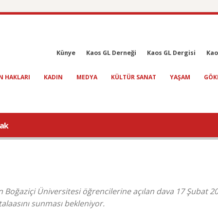
Künye
Kaos GL Derneği
Kaos GL Dergisi
Kao
N HAKLARI
KADIN
MEDYA
KÜLTÜR SANAT
YAŞAM
GÖK
cak
Boğaziçi Üniversitesi öğrencilerine açılan dava 17 Şubat 2
alaasını sunması bekleniyor.