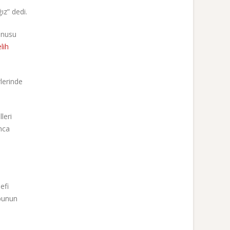
ız” dedi.
onusu
lih
rlerinde
leri
nca
efi
 bunun