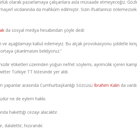
özgürlük olarak pazarlamaya çalışanlara asla müsaade etmeyeceğiz. Gözle
n maşerî vicdanında da mahkûm edilmiştir. Sizin ifsatlarınızı önlemezsek
rak
da sosyal medya hesabından şöyle dedi:
rıyı ve aşağılamayı kabul edemeyiz. Bu alçak provokasyonu şiddetle kın
taya çıkarılmasını bekliyoruz.”
zdır etiketleri üzerinden yoğun nefret söylemi, ayrımcılık içeren kam
itter Türkiye TT listesinde yer aldı.
şım yapanlar arasında Cumhurbaşkanlığı Sözcüsü
İbrahim Kalın
da vardı
ğüdür ne de eylem hakkı.
a hakettiği cezayı alacaktır.
r, dalalettir, hüsrandır.