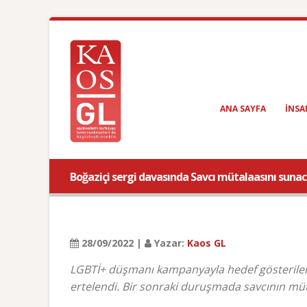
ANA SAYFA
INSA
Boğaziçi sergi davasında Savcı mütalaasını suna
28/09/2022 |
Yazar:
Kaos GL
LGBTİ+ düşmanı kampanyayla hedef gösterilen 
ertelendi. Bir sonraki duruşmada savcının müt