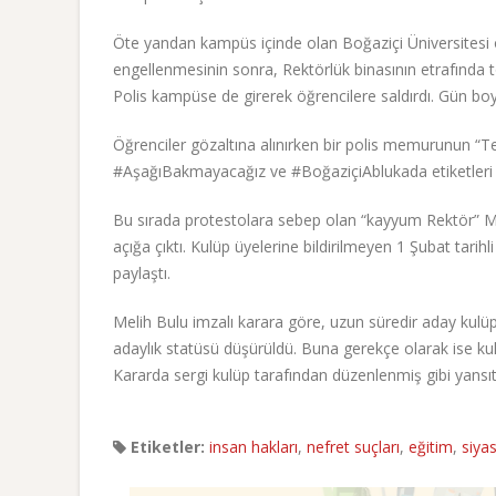
Öte yandan kampüs içinde olan Boğaziçi Üniversitesi öğ
engellenmesinin sonra, Rektörlük binasının etrafında top
Polis kampüse de girerek öğrencilere saldırdı. Gün boy
Öğrenciler gözaltına alınırken bir polis memurunun “T
#AşağıBakmayacağız ve #BoğaziçiAblukada etiketleri TT
Bu sırada protestolara sebep olan “kayyum Rektör” Me
açığa çıktı. Kulüp üyelerine bildirilmeyen 1 Şubat tarih
paylaştı.
Melih Bulu imzalı karara göre, uzun süredir aday kulü
adaylık statüsü düşürüldü. Buna gerekçe olarak ise kulü
Kararda sergi kulüp tarafından düzenlenmiş gibi yansıtı
Etiketler:
insan hakları
,
nefret suçları
,
eğitim
,
siya