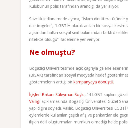
Kulübü’nün polis tarafından arandığı da yer alıyor.
Savcılık iddianamede ayrıca, “İslam dini literatüründe 
dair imgeler”, “LGBTİ+ olarak anılan bir sosyal kes
açısından halkın sosyal sınıf bakımından farklı özellikl
nitelikte olduğu” ifadelerine yer veriyor.
Ne olmuştu?
Boğaziçi Üniversitesi’nde açık çağrıyla gelene eserlerin
(BİSAK) tarafından sosyal medyada hedef gösterilmes
göstermelerin arttığı bir
kampanyaya dönüştü.
İçişleri Bakanı Süleyman Soylu
, "4 LGBT sapkını gözal
Valiliği
açıklamasında Boğaziçi Üniversitesi Güzel Sana
yapıldığını söyledi. Valilik, Boğaziçi Üniversitesi LGB
eylemlerde kullanılan çeşitli afiş ve pankartlar ele geçi
ilişkin delil oluşturmaları mümkün olmadığı halde polis