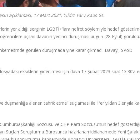
sın açıklaması, 17 Mart 2021, Yıldız Tar / Kaos GL
erin yer aldığı serginin LGBTİ+’lara nefret söylemiyle hedef gösterilme
öğrencilere açılan davanın yedinci duruşması bugün (28 Eylül) görüldü.
Mahkemesi’nde görülen duruşmada yine karar çıkmadı. Davayı, SPoD
dosyadaki eksiklerin giderilmesi için dava 17 Şubat 2023 saat 13.30’a er
ve düşmanlığa alenen tahrik etme” suçlaması ile 1'er yıldan 3'er yıla k
kanı, Cumhurbaşkanlığı Sözcüsü ve CHP Parti Sözcüsü’nün hedef gösterdiğ
Basın Suçları Soruşturma Bürosunca hazırlanan iddianamede Yeni Şafak
 ve yine bu soruşturma kapsamında Boğaziçi Üniversitesi LGBTİ+ Çalışm