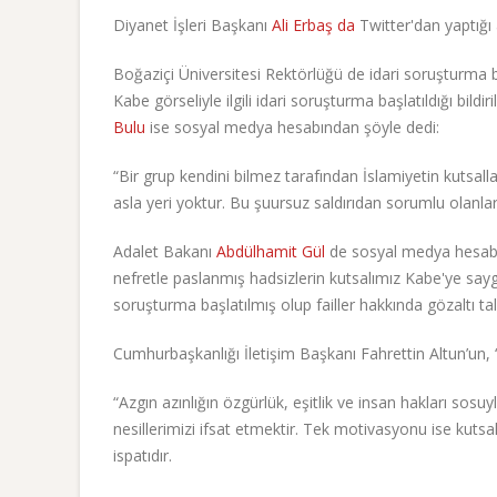
Diyanet İşleri Başkanı
Ali Erbaş da
Twitter'dan yaptığı 
Boğaziçi Üniversitesi Rektörlüğü de idari soruşturma 
Kabe görseliyle ilgili idari soruşturma başlatıldığı bild
Bulu
ise sosyal medya hesabından şöyle dedi:
“Bir grup kendini bilmez tarafından İslamiyetin kutsallar
asla yeri yoktur. Bu şuursuz saldırıdan sorumlu olanla
Adalet Bakanı
Abdülhamit Gül
de sosyal medya hesabınd
nefretle paslanmış hadsizlerin kutsalımız Kabe'ye sayg
soruşturma başlatılmış olup failler hakkında gözaltı tali
Cumhurbaşkanlığı İletişim Başkanı Fahrettin Altun’un, “
“Azgın azınlığın özgürlük, eşitlik ve insan hakları sos
nesillerimizi ifsat etmektir. Tek motivasyonu ise kutsa
ispatıdır.