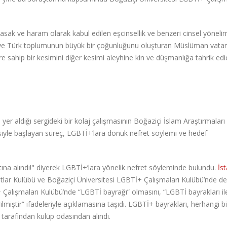
yasak ve haram olarak kabul edilen eşcinsellik ve benzeri cinsel yöneli
im ve Türk toplumunun büyük bir çoğunluğunu oluşturan Müslüman vata
ere sahip bir kesimini diğer kesimi aleyhine kin ve düşmanlığa tahrik edi
 yer aldığı sergideki bir kolaj çalışmasının Boğaziçi İslam Araştırmalar
iyle başlayan süreç, LGBTİ+’lara dönük nefret söylemi ve hedef
tına alındı!" diyerek LGBTİ+’lara yönelik nefret söyleminde bulundu.
İs
tlar Kulübü ve Boğaziçi Üniversitesi LGBTİ+ Çalışmaları Kulübü’nde d
Tİ+ Çalışmaları Kulübü’nde “LGBTİ bayrağı” olmasını, “LGBTİ bayrakları il
rilmiştir” ifadeleriyle açıklamasına taşıdı. LGBTİ+ bayrakları, herhangi b
 tarafından kulüp odasından alındı.