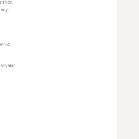
ri kör,
 veyl
ıyoruz.
panyalar
: