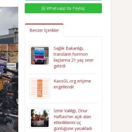
Whatsapp'da Paylaş
Benzer İçerikler
Sağlık Bakanlığı,
transların hormon
ilaçlarına 21 yaş sınırı
getirdi
KaosGL.org erişime
engellendi!
İzmir Valiliği, Onur
Haftası’nın açık alan
etkinliklerini üç
günlüğüne yasakladı