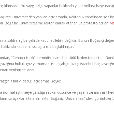
açıklamada “Bu saygısızlığı yapanlar hakkında yasal yollara başvuracağ
başlattı. Üniversiteden yapılan açıklamada, Rektörlük tarafından söz k
irildi. Boğaziçi Üniversitesi’ne rektör olarak atanan ve protesto edilen
Me
ına saldırı hiç bir şekilde kabul edilebilir değildir. Bunun Boğaziçi değe
r hakkında kapsamlı soruşturma başlatılmıştır.”
an, “Cenab-ı Hakk'ın emridir; 'evimi her türlü kirden temiz tut.' Gönül
ısızlığına hukuk göz yumamaz. Bu alçaklığa karşı İstanbul Başsavcılığı
matı verilmiştir” dedi.
azgın azınlık” dediği açıklaması şöyle:
uyla normalleştirmeye çalıştığı sapkın düşünce ve yaşam tarzının asıl hed
llarımızı ayaklar altına almaktır. Boğaziçi Üniversitesi’ndeki görüntüler