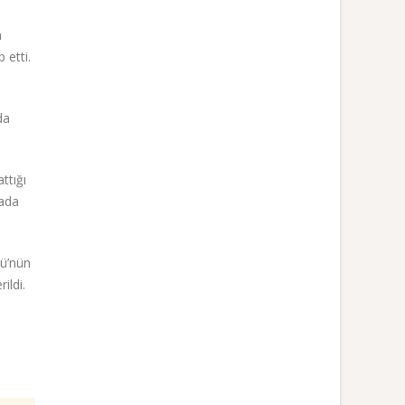
n
 etti.
da
ttığı
ada
bü’nün
ildi.