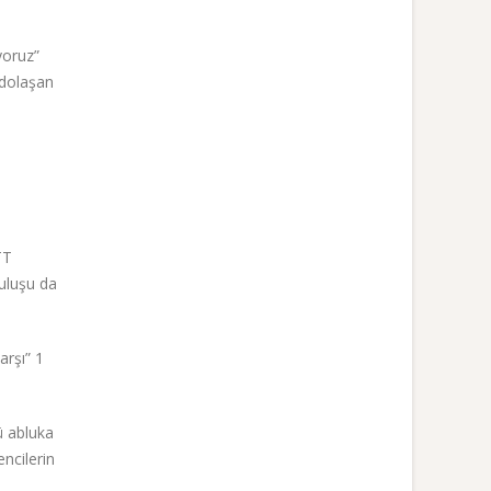
yoruz”
 dolaşan
TT
ruluşu da
arşı” 1
ü abluka
encilerin