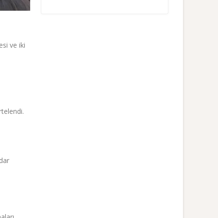
si ve iki
telendi.
adar
i
aları