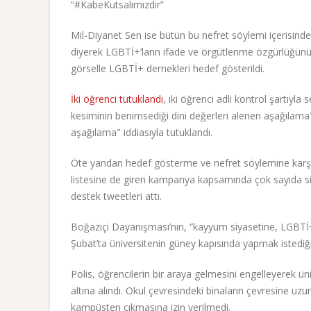
“#KabeKutsalımızdır”
Mil-Diyanet Sen ise bütün bu nefret söylemi içerisinde 
diyerek LGBTİ+’ların ifade ve örgütlenme özgürlüğün
görselle LGBTİ+ dernekleri hedef gösterildi.
İki öğrenci tutuklandı
, iki öğrenci adli kontrol şartıyla 
kesiminin benimsediği dini değerleri alenen aşağılama" 
aşağılama" iddiasıyla tutuklandı.
Öte yandan hedef gösterme ve nefret söylemine karş
listesine de giren kampanya kapsamında çok sayıda siya
destek tweetleri attı.
Boğaziçi Dayanışması’nın, “kayyum siyasetine, LGBTİ+
Şubat’ta üniversitenin güney kapısında yapmak istediği 
Polis, öğrencilerin bir araya gelmesini engelleyerek ü
altına alındı. Okul çevresindeki binaların çevresine uzun
kampüsten çıkmasına izin verilmedi.