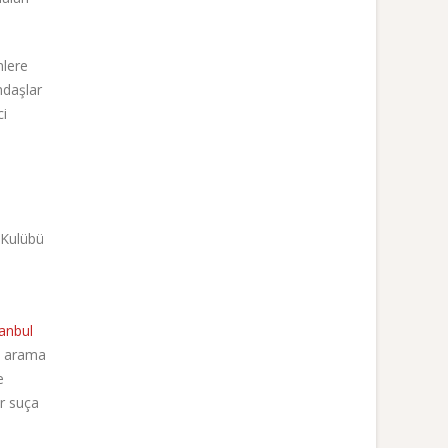
mlere
ndaşlar
ci
ı Kulübü
tanbul
e arama
e
ir suça