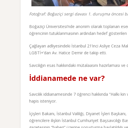
Fotoğraf: Boğaziçi sergi davası 1. duruşma öncesi ba
Boğaziçi Üniversitesi’nde anonim olarak toplanan eserl
öğrencinin tutuklanmasının ardından hedef gösterilen 
Çağlayan adliyesindeki İstanbul 21’inci Asliye Ceza 
LGBTİ+’dan Av. Hatice Demir de takip etti.
Savcılığın esas hakkındaki mütalaasını hazırlaması ve 
İddianamede ne var?
Savcılık iddianamesinde 7 öğrenci hakkında “Halkı kin 
hapis isteniyor.
İçişleri Bakanı, İstanbul Valiliği, Diyanet İşleri Baş
öğrencilere ilişkin İstanbul Cumhuriyet Başsavcılığı 
gazetesinin “haberi” üzerine soruşturma başlatıldığı