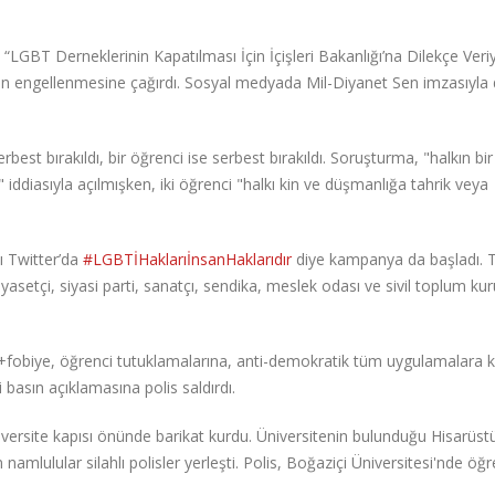
“LGBT Derneklerinin Kapatılması İçin İçişleri Bakanlığı’na Dilekçe Veri
ün engellenmesine çağırdı. Sosyal medyada Mil-Diyanet Sen imzasıyla
serbest bırakıldı, bir öğrenci ise serbest bırakıldı. Soruşturma, "halkın bir
iddiasıyla açılmışken, iki öğrenci "halkı kin ve düşmanlığa tahrik veya
ı Twitter’da
#LGBTİHaklarıİnsanHaklarıdır
diye kampanya da başladı. 
setçi, siyasi parti, sanatçı, sendika, meslek odası ve sivil toplum ku
fobiye, öğrenci tutuklamalarına, anti-demokratik tüm uygulamalara k
basın açıklamasına polis saldırdı.
niversite kapısı önünde barikat kurdu. Üniversitenin bulunduğu Hisarüst
 namlulular silahlı polisler yerleşti. Polis, Boğaziçi Üniversitesi'nde öğr