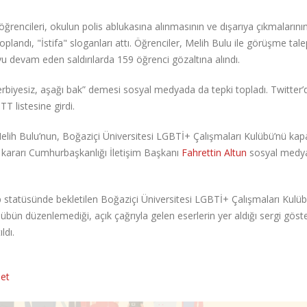
rencileri, okulun polis ablukasına alınmasının ve dışarıya çıkmalarını
landı, "İstifa" sloganları attı. Öğrenciler, Melih Bulu ile görüşme talep
u devam eden saldırılarda 159 öğrenci gözaltına alındı.
erbiyesiz, aşağı bak” demesi sosyal medyada da tepki topladı. Twitter’
 listesine girdi.
lih Bulu’nun, Boğaziçi Üniversitesi LGBTİ+ Çalışmaları Kulübü’nü kapa
li kararı Cumhurbaşkanlığı İletişim Başkanı
Fahrettin Altun
sosyal medy
p statüsünde bekletilen Boğaziçi Üniversitesi LGBTİ+ Çalışmaları Kulü
bün düzenlemediği, açık çağrıyla gelen eserlerin yer aldığı sergi göster
ldı.
set