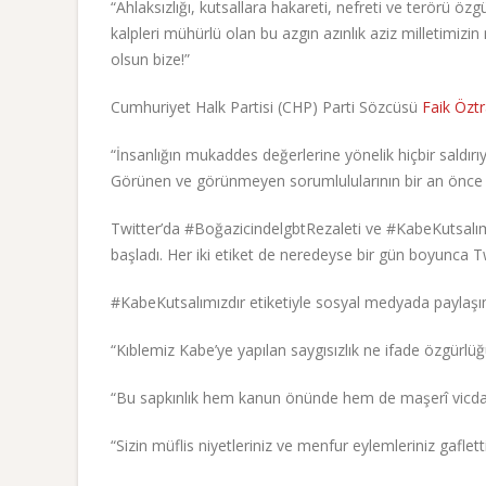
“Ahlaksızlığı, kutsallara hakareti, nefreti ve terörü 
kalpleri mühürlü olan bu azgın azınlık aziz milletimizi
olsun bize!”
Cumhuriyet Halk Partisi (CHP) Parti Sözcüsü
Faik Özt
“İnsanlığın mukaddes değerlerine yönelik hiçbir saldı
Görünen ve görünmeyen sorumlulularının bir an önce or
Twitter’da #BoğazicindelgbtRezaleti ve #KabeKutsalımı
başladı. Her iki etiket de neredeyse bir gün boyunca Tw
#KabeKutsalımızdır etiketiyle sosyal medyada payla
“Kıblemiz Kabe’ye yapılan saygısızlık ne ifade özgürlü
“Bu sapkınlık hem kanun önünde hem de maşerî vicdand
“Sizin müflis niyetleriniz ve menfur eylemleriniz gafletti