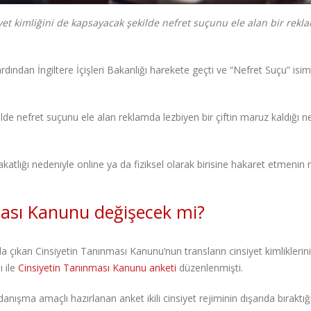
iyet kimliğini de kapsayacak şekilde nefret suçunu ele alan bir rekla
dından İngiltere İçişleri Bakanlığı harekete geçti ve “Nefret Suçu” isiml
lde nefret suçunu ele alan reklamda lezbiyen bir çiftin maruz kaldığı n
sakatlığı nedeniyle online ya da fiziksel olarak birisine hakaret etmenin 
ması Kanunu değişecek mi?
 çıkan Cinsiyetin Tanınması Kanunu’nun transların cinsiyet kimliklerini
ı ile
Cinsiyetin Tanınması Kanunu anketi
düzenlenmişti.
 danışma amaçlı hazırlanan anket ikili cinsiyet rejiminin dışarıda bıraktığ