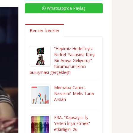
Whatsapp'da Paylaş
Benzer İçerikler
“Hepimiz Hedefteyiz:
Nefret Yasasına Karşı
Bir Araya Geliyoruz”
forumunun ikinci
buluşması gerçekleşti
Merhaba Canım,
Nasılsın?: Melis Tuna
Arslan
ERA, “Kapsayıcı İş
Yerleri İnşa Etmek”
etkinliğini 26