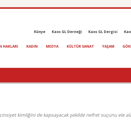
Künye
Kaos GL Derneği
Kaos GL Dergisi
Kao
N HAKLARI
KADIN
MEDYA
KÜLTÜR SANAT
YAŞAM
GÖK
 cinsiyet kimliğini de kapsayacak şekilde nefret suçunu ele al