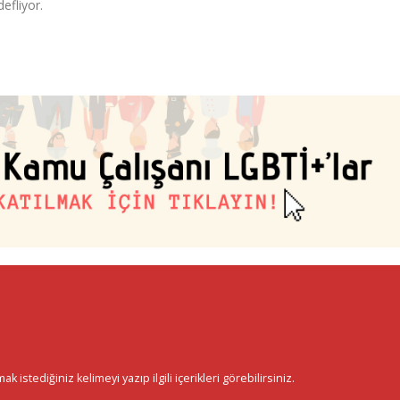
efliyor.
istediğiniz kelimeyi yazıp ilgili içerikleri görebilirsiniz.