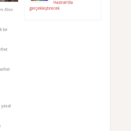
Haziran’da
gerçekleştirecek
m filmi
i bir
efret
nefret
 yasal
ı