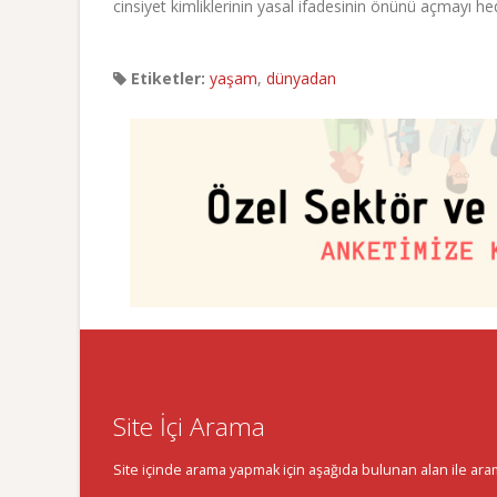
cinsiyet kimliklerinin yasal ifadesinin önünü açmayı hed
Etiketler:
yaşam
,
dünyadan
Site İçi Arama
Site içinde arama yapmak için aşağıda bulunan alan ile aramak 