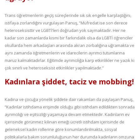
Trans öğretmenlerin geçiş süreçlerinde sık sık engelle karşılaştığını,
istifaya zorlandığını vurgulayan Panuş, “Müfredat ise son derece
heteroseksisttir ve LGBTİ’leri doğrudan yok saymaktadır. Her ne
kadar son zamanlarda kısmi bir farkındalık olsa da LGBTİ öğrenciler
okullarda hem arkadaşları arasında akran zorbalığına uğramakta ve
aynı zamanda öğretmenlerin ve idarecilerin ayrımcı tutumlarına
maruz kalmaktadırlar. Eğitimde ayrımcılığa karşı etkinlikler ne yazık ki
çok sınırlı ve heteroseksist etkinlikler yapılmaktadır.”
Kadınlara şiddet, taciz ve mobbing!
Kadına ve çocuğa yönelik şiddete dair rakamları da paylaşan Panuş,
“Kadınlar istihdama erişimde olduğu gibi istihdam edildikten sonrada
ayrımcılığı ve eşitsizliği yaşamaya devam etmektedir. Kadınların ev
içerisinde görünmez kılınan emeği ücretli istihdam içerisinde de
geleneksel kadın rollerine göre konumlandırılmakta, sosyal
politikalarla bakım sorumluluğunun her durumda kadınların omzuna