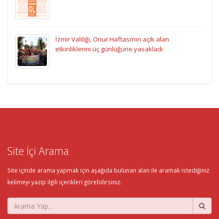
İzmir Valiliği, Onur Haftası’nın açık alan
etkinliklerini üç günlüğüne yasakladı
Site İçi Arama
Site içinde arama yapmak için aşağıda bulunan alan ile aramak istediğiniz
kelimeyi yazıp ilgili içerikleri görebilirsiniz.