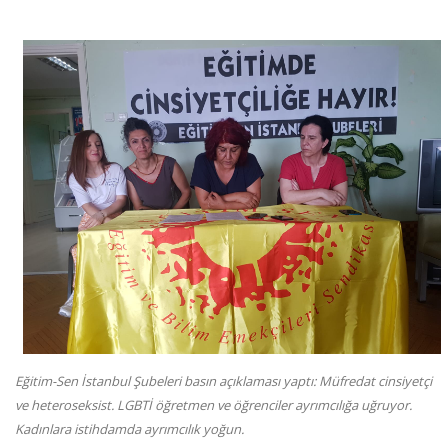
Eğitim-Sen İstanbul Şubeleri basın açıklaması yaptı: Müfredat cinsiyetçi
ve heteroseksist. LGBTİ öğretmen ve öğrenciler ayrımcılığa uğruyor.
Kadınlara istihdamda ayrımcılık yoğun.