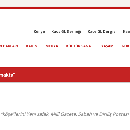
Künye
Kaos GL Derneği
Kaos GL Dergisi
Kao
N HAKLARI
KADIN
MEDYA
KÜLTÜR SANAT
YAŞAM
GÖK
rtmakta”
öşe”lerini Yeni şafak, Millî Gazete, Sabah ve Diriliş Postası