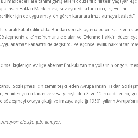
u maddedeki aile tanımı genişletilerek düzenli birliktelik yaşayan eşci
Avrupa İnsan Hakları Mahkemesi, sözleşmedeki tanımın çerçevesini
berlikler için de uygulamayı ön gören kararlara imza atmaya başladı.”
le olarak kabul edilir oldu. Bundan sonraki aşama bu birlikteliklerin
ulu
özleşmenin ‘aile’
mefhumunu ele alan ve ‘Evlenme Hakkı’nı düzenleyen
 Uygulanamaz’ kanaatini de değiştirdi. Ve eşcinsel evlilik hakkını tanıma
nsel kişiler için evliliğe alternatif hukuki tanıma yollarının öngörülmes
, İstanbul Sözleşmesi için zemin teşkil eden Avrupa İnsan Hakları Sözleşm
n, yeniden yorumlanan ve veya genişletilen 8. ve 12. maddeleri
hiç g
zleşmeyi ortaya çıktığı ve imzaya açıldığı 1950’li yılların Avrupa’sını
ulmuyor; olduğu gibi alınıyor.