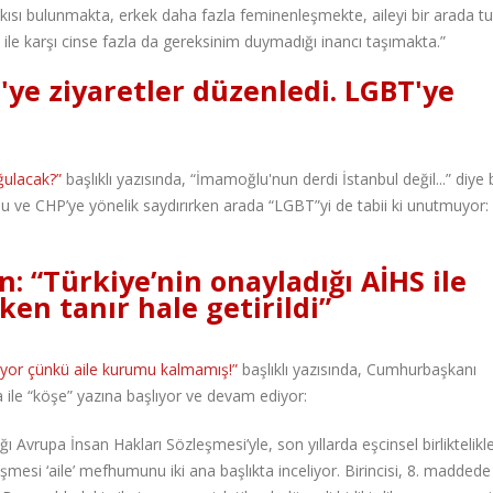
tkısı bulunmakta, erkek daha fazla feminenleşmekte, aileyi bir arada t
ile karşı cinse fazla da gereksinim duymadığı inancı taşımakta.”
'ye ziyaretler düzenledi. LGBT'ye
ğulacak?”
başlıklı yazısında, “İmamoğlu'nun derdi İstanbul değil...” diye 
 ve CHP’ye yönelik saydırırken arada “LGBT”yi de tabii ki unutmuyor:
n: “Türkiye’nin onayladığı AİHS ile
ken tanır hale getirildi”
üyor çünkü aile kurumu kalmamış!”
başlıklı yazısında, Cumhurbaşkanı
 ile “köşe” yazına başlıyor ve devam ediyor:
ı Avrupa İnsan Hakları Sözleşmesi’yle, son yıllarda eşcinsel birliktelikl
eşmesi ‘aile’ mefhumunu iki ana başlıkta inceliyor. Birincisi, 8. maddede