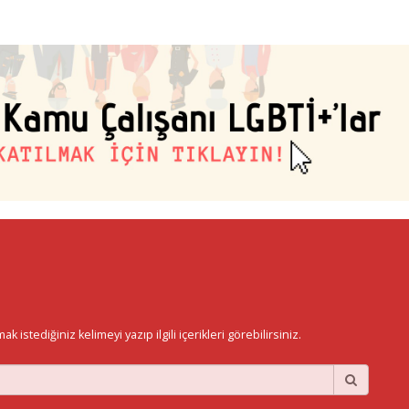
istediğiniz kelimeyi yazıp ilgili içerikleri görebilirsiniz.