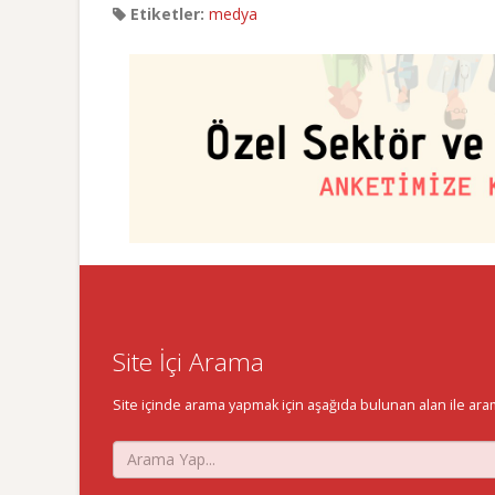
Etiketler:
medya
Site İçi Arama
Site içinde arama yapmak için aşağıda bulunan alan ile aramak 