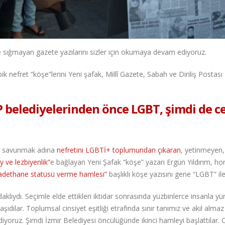
 sığmayan gazete yazılarını sizler için okumaya devam ediyoruz.
 nefret “köşe”lerini Yeni şafak, Millî Gazete, Sabah ve Diriliş Postası
HP belediyelerinden önce LGBT, şimdi de 
arı savunmak adına
nefretini LGBTİ+ toplumundan çıkaran
, yetinmeyen,
y ve lezbiyenlik”
e bağlayan Yeni Şafak “köşe” yazarı Ergün Yıldırım, h
badethane statüsü verme hamlesi”
başlıklı köşe yazısını gene “LGBT” ile
odaklıydı. Seçimle elde ettikleri iktidar sonrasında yüzbinlerce insanla yü
ılar. Toplumsal cinsiyet eşitliği etrafında sınır tanımız ve akıl almaz 
iyoruz. Şimdi İzmir Belediyesi öncülüğünde ikinci hamleyi başlattılar.