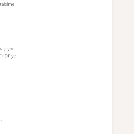
utabilme
başlıyor,
 “HDP'ye
er