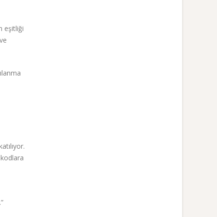
eşitliği
 ve
şılanma
atılıyor.
 kodlara
.”