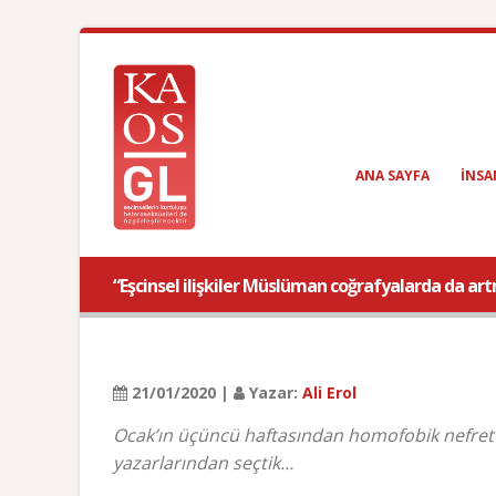
ANA SAYFA
INSA
“Eşcinsel ilişkiler Müslüman coğrafyalarda da a
21/01/2020 |
Yazar:
Ali Erol
Ocak’ın üçüncü haftasından homofobik nefret “k
yazarlarından seçtik…