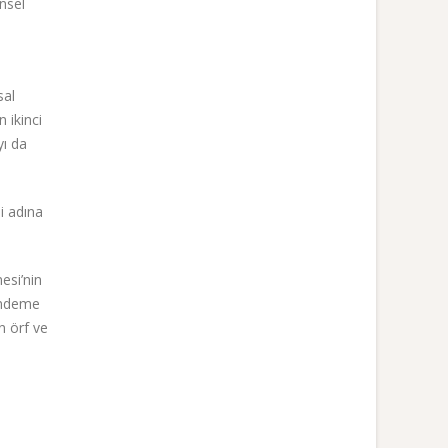
nsel
sal
 ikinci
yı da
i adına
esi’nin
ündeme
n örf ve