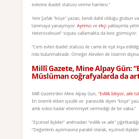
evlerine ibadet statüsü verme hamlesi.”
Yeni Şafak “köşe” yazarı, kendi dahil olduğu grubun va
tanımaya yanaşmıyor.
Ayrımcı
ve
ırkçı
yaklaşımla yeti
Heteroseksüel” sopası sallamakta da beis görmüyor:
“Cem evleri ibadet statüsü ile camii ile eşit inşa edil
riski bulunmaktadır. Örneğin Alevileri de İslam’ın dışı
Millî Gazete, Mine Alpay Gün: “E
Müslüman coğrafyalarda da ar
Millî Gazete’den Mine Alpay Gün,
“Evlilik bitiyor, aile 
En önemli etken işsizlik ve parasızlık diyen “köşe” yaza
artık eskisi kadar ehemmiyet vermediği de bir vakıa.”
“Eşcinsel ilişkiler” anılmadan “evlilik ve aile” çığırtkan
“Değerlerin aşınmasına paralel olarak, eşcinsel ilişkil