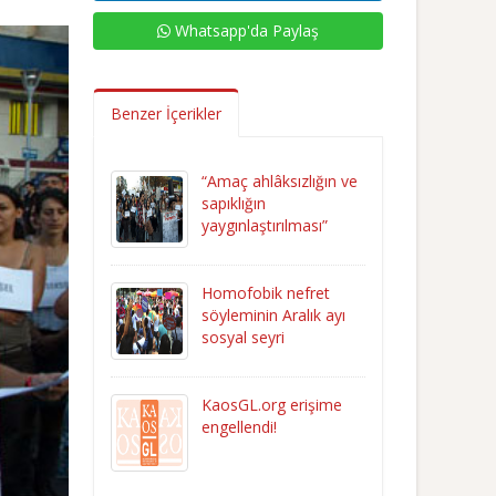
Whatsapp'da Paylaş
Benzer İçerikler
“Amaç ahlâksızlığın ve
sapıklığın
yaygınlaştırılması”
Homofobik nefret
söyleminin Aralık ayı
sosyal seyri
KaosGL.org erişime
engellendi!