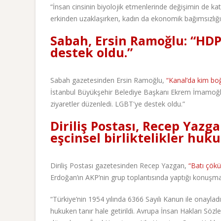
“İnsan cinsinin biyolojik etmenlerinde değişimin de ka
erkinden uzaklaşırken, kadın da ekonomik bağımsızlığı 
Sabah, Ersin Ramoğlu: “HDP
destek oldu.”
Sabah gazetesinden Ersin Ramoğlu,
“Kanal’da kim bo
İstanbul Büyükşehir Belediye Başkanı Ekrem İmamoğlu
ziyaretler düzenledi. LGBT'ye destek oldu.”
Diriliş Postası, Recep Yazga
eşcinsel birliktelikler huku
Diriliş Postası gazetesinden Recep Yazgan,
“Batı çök
Erdoğan’ın AKP’nin grup toplantısında yaptığı konuşma
“Türkiye’nin 1954 yılında 6366 Sayılı Kanun ile onayladığ
hukuken tanır hale getirildi. Avrupa İnsan Hakları Sözl