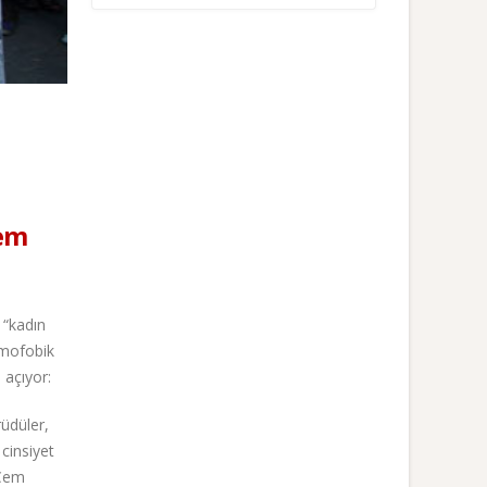
cem
 “kadın
omofobik
 açıyor:
rüdüler,
cinsiyet
 Cem