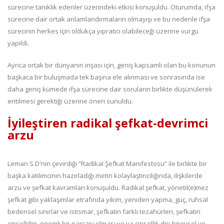
sürecine tanıklık edenler üzerindeki etkisi konuşuldu. Oturumda, ifşa
sürecine dair ortak anlamlandırmaların olmayışı ve bu nedenle ifşa
sürecinin herkes için oldukça yıpratıcı olabileceği üzerine vurgu
yapıldı.
Ayrıca ortak bir dünyanın inşası için, geniş kapsamlı olan bu konunun
başkaca bir buluşmada tek başına ele alınması ve sonrasında ise
daha geniş kümede ifşa sürecine dair soruların birlikte düşünülerek
eritilmesi gerektiği üzerine öneri sunuldu.
İyileştiren radikal şefkat-devrimci
arzu
Leman S.D'nin çevirdiği “Radikal Şefkat Manifestosu” ile birlikte bir
başka katılımcının hazırladığı metin kolaylaştırıcılığında, ilişkilerde
arzu ve şefkat kavramları konuşuldu. Radikal şefkat, yönetil(e)mez
şefkat gibi yaklaşımlar etrafında yıkım, yeniden yapma, güç, ruhsal
bedensel sınırlar ve istismar, şefkatin farklı tezahürleri, şefkatin
cinselliğin önemli bir parçası olması ve ya cinsellik dışı bireysel ve