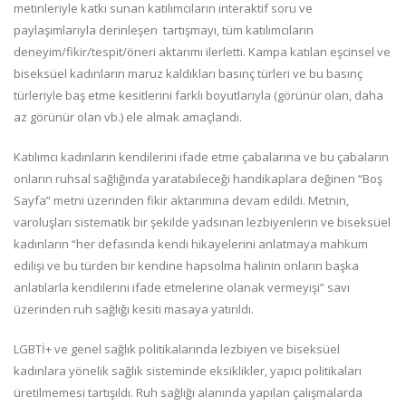
metinleriyle katkı sunan katılımcıların interaktif soru ve
paylaşımlarıyla derinleşen tartışmayı, tüm katılımcıların
deneyim/fikir/tespit/öneri aktarımı ilerletti. Kampa katılan eşcinsel ve
biseksüel kadınların maruz kaldıkları basınç türleri ve bu basınç
türleriyle baş etme kesitlerini farklı boyutlarıyla (görünür olan, daha
az görünür olan vb.) ele almak amaçlandı.
Katılımcı kadınların kendilerini ifade etme çabalarına ve bu çabaların
onların ruhsal sağlığında yaratabileceği handikaplara değinen “Boş
Sayfa” metni üzerinden fikir aktarımına devam edildi. Metnin,
varoluşları sistematik bir şekilde yadsınan lezbiyenlerin ve biseksüel
kadınların “her defasında kendi hikayelerini anlatmaya mahkum
edilişi ve bu türden bir kendine hapsolma halinin onların başka
anlatılarla kendilerini ifade etmelerine olanak vermeyişi” savı
üzerinden ruh sağlığı kesiti masaya yatırıldı.
LGBTİ+ ve genel sağlık politikalarında lezbiyen ve biseksüel
kadınlara yönelik sağlık sisteminde eksiklikler, yapıcı politikaları
üretilmemesi tartışıldı. Ruh sağlığı alanında yapılan çalışmalarda