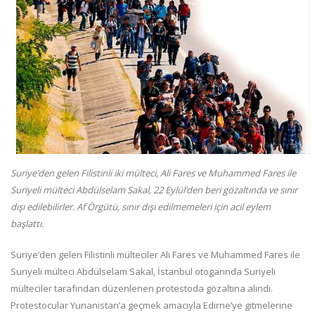
Suriye’den gelen Filistinli iki mülteci, Ali Fares ve Muhammed Fares ile
Suriyeli mülteci Abdülselam Sakal, 22 Eylül’den beri gözaltında ve sınır
dışı edilebilirler. Af Örgütü, sınır dışı edilmemeleri için acil eylem
başlattı.
Suriye’den gelen Filistinli mülteciler Ali Fares ve Muhammed Fares ile
Suriyeli mülteci Abdülselam Sakal, İstanbul otogarında Suriyeli
mülteciler tarafından düzenlenen protestoda gözaltına alındı.
Protestocular Yunanistan’a geçmek amacıyla Edirne’ye gitmelerine