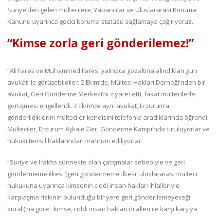
Suriye’den gelen mültecilere, Yabancılar ve Uluslararası Koruma
Kanunu uyarınca geçici koruma statüsü sağlamaya çağırıyoruz.
“Kimse zorla geri gönderilemez!”
“Ali Fares ve Muhammed Fares, yalnızca gözaltına alındıkları gün
avukat ile görüşebildiler. 2 Ekim’de, Mülteci Hakları Derneği'nden bir
avukat, Geri Gönderme Merkezi’ni ziyaret etti, fakat mültecilerle
görüşmesi engellendi. 3 Ekim’de aynı avukat, Erzurum’a
gönderildiklerini mülteciler kendisini telefonla aradıklarında öğrendi.
Mülteciler, Erzurum Aşkale Geri Gönderme Kampı’nda tutuluyorlar ve
hukuki temsil haklarından mahrum ediliyorlar.
“Suriye ve Irak’ta sürmekte olan çatışmalar sebebiyle ve geri
göndermeme ilkesi (geri göndermeme ilkesi: uluslararası mülteci
hukukuna uyarınca kimsenin ciddi insan hakları ihlalleriyle
karşılaşma riskinin bulunduğu bir yere geri gönderilemeyeceği
kuralı)’na göre, kimse, ciddi insan hakları ihlalleri ile karşı karşıya