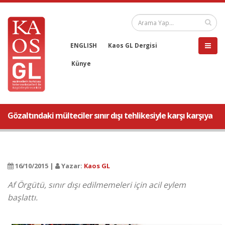
ENGLISH
Kaos GL Dergisi
Künye
Gözaltındaki mülteciler sınır dışı tehlikesiyle karşı karşıya
16/10/2015 |
Yazar:
Kaos GL
Af Örgütü, sınır dışı edilmemeleri için acil eylem
başlattı.