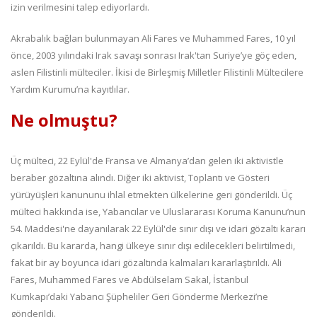
izin verilmesini talep ediyorlardı.
Akrabalık bağları bulunmayan Ali Fares ve Muhammed Fares, 10 yıl
önce, 2003 yılındaki Irak savaşı sonrası Irak'tan Suriye’ye göç eden,
aslen Filistinli mülteciler. İkisi de Birleşmiş Milletler Filistinli Mültecilere
Yardım Kurumu’na kayıtlılar.
Ne olmuştu?
Üç mülteci, 22 Eylül'de Fransa ve Almanya’dan gelen iki aktivistle
beraber gözaltına alındı. Diğer iki aktivist, Toplantı ve Gösteri
yürüyüşleri kanununu ihlal etmekten ülkelerine geri gönderildi. Üç
mülteci hakkında ise, Yabancılar ve Uluslararası Koruma Kanunu’nun
54. Maddesi'ne dayanılarak 22 Eylül'de sınır dışı ve idari gözaltı kararı
çıkarıldı. Bu kararda, hangi ülkeye sınır dışı edilecekleri belirtilmedi,
fakat bir ay boyunca idari gözaltında kalmaları kararlaştırıldı. Ali
Fares, Muhammed Fares ve Abdülselam Sakal, İstanbul
Kumkapı’daki Yabancı Şüpheliler Geri Gönderme Merkezi’ne
gönderildi.