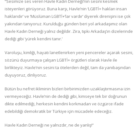
“Sesimize ses veren Havle Kadın Derneği’nin sesini kesmek
isteyenleri görüyoruz. Buna karşı, Havle’nin ‘LGBTİ+ hakları insan
haklarıdır’ ve ‘Müslüman LGBTİ+’lar vardır’ diyerek direnişini ise çok
yakından tanıyoruz. Kurulduğu günden beri yol arkadaşımız olan
Havle Kadın Derneği yalnız değildir. Zira, tıpkı Arkadaş’ın dizelerinde
dediği gibi ‘yürek kendini tanır.’
Varoluşu, kimliği, hayatı lanetlenirken yeni pencereler açarak sesini,
sözünü duyurmaya çalışan LGBTİ+ örgütleri olarak Havle ile
birlikteyiz. Havle’nin sesini ta ötelerden değil, tam da yanıbaşından
duyuyoruz, dinliyoruz.
Bütün bu nefret ikliminin bizleri birbirimizden uzaklaştırmasına izin
vermeyeceğiz. Havle’nin de dediği gibi, kimseye tek bir doğrunun
dikte edilmediği, herkesin kendini korkmadan ve özgürce ifade
edebildiği demokratik bir Türkiye için mücadele edeceğiz.
Havle Kadın Derneği ne yalnızdır, ne de yanlış!”