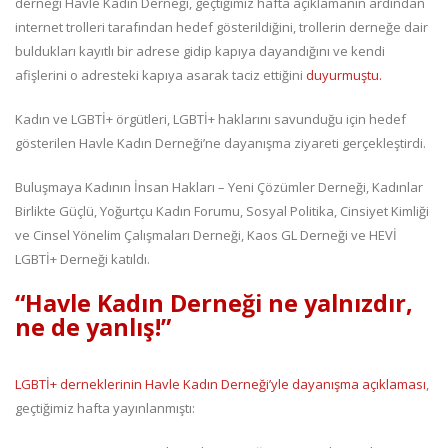
derneği Havle Kadın Derneği, geçtiğimiz hafta açıklamanın ardından
internet trolleri tarafından hedef gösterildiğini, trollerin derneğe dair
buldukları kayıtlı bir adrese gidip kapıya dayandığını ve kendi
afişlerini o adresteki kapıya asarak taciz ettiğini
duyurmuştu.
Kadın ve LGBTİ+ örgütleri, LGBTİ+ haklarını savunduğu için hedef
gösterilen Havle Kadın Derneği’ne dayanışma ziyareti gerçekleştirdi.
Buluşmaya Kadının İnsan Hakları – Yeni Çözümler Derneği, Kadınlar
Birlikte Güçlü, Yoğurtçu Kadın Forumu, Sosyal Politika, Cinsiyet Kimliği
ve Cinsel Yönelim Çalışmaları Derneği, Kaos GL Derneği ve HEVİ
LGBTİ+ Derneği katıldı.
“Havle Kadın Derneği ne yalnızdır,
ne de yanlış!”
LGBTİ+ derneklerinin Havle Kadın Derneği’yle dayanışma açıklaması
,
geçtiğimiz hafta yayınlanmıştı: