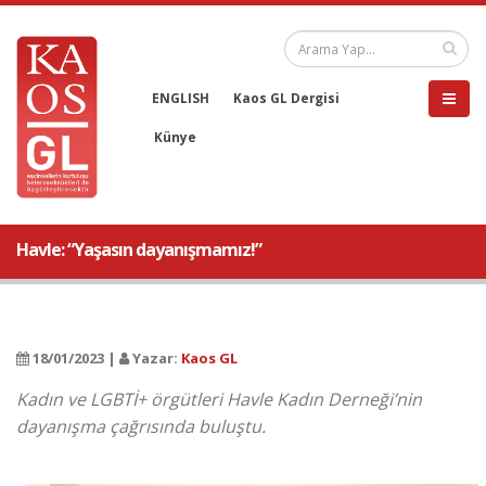
ENGLISH
Kaos GL Dergisi
Künye
Havle: “Yaşasın dayanışmamız!”
18/01/2023 |
Yazar:
Kaos GL
Kadın ve LGBTİ+ örgütleri Havle Kadın Derneği’nin
dayanışma çağrısında buluştu.