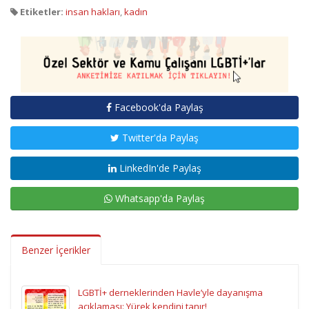
Etiketler:
insan hakları
,
kadın
Facebook'da Paylaş
Twitter'da Paylaş
LinkedIn'de Paylaş
Whatsapp'da Paylaş
Benzer İçerikler
LGBTİ+ derneklerinden Havle’yle dayanışma
açıklaması: Yürek kendini tanır!